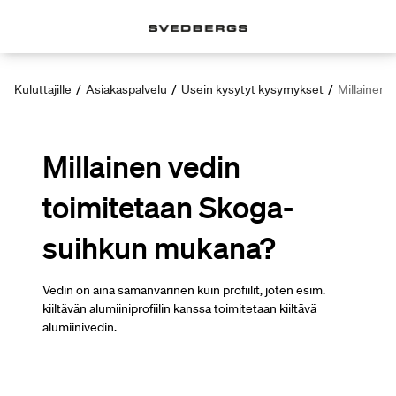
Kuluttajille
/
Asiakaspalvelu
/
Usein kysytyt kysymykset
/
Millainen 
Millainen vedin
toimitetaan Skoga-
suihkun mukana?
Vedin on aina samanvärinen kuin profiilit, joten esim.
kiiltävän alumiiniprofiilin kanssa toimitetaan kiiltävä
alumiinivedin.