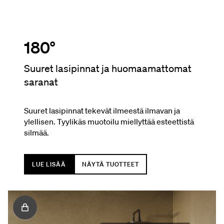
180°
Suuret lasipinnat ja huomaamattomat
saranat
Suuret lasipinnat tekevät ilmeestä ilmavan ja
ylellisen. Tyylikäs muotoilu miellyttää esteettistä
silmää.
LUE LISÄÄ
NÄYTÄ TUOTTEET