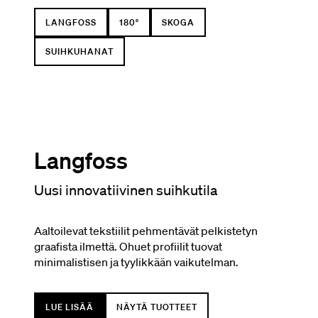
LANGFOSS
180°
SKOGA
SUIHKUHANAT
Langfoss
Uusi innovatiivinen suihkutila
Aaltoilevat tekstiilit pehmentävät pelkistetyn
graafista ilmettä. Ohuet profiilit tuovat
minimalistisen ja tyylikkään vaikutelman.
LUE LISÄÄ
NÄYTÄ TUOTTEET