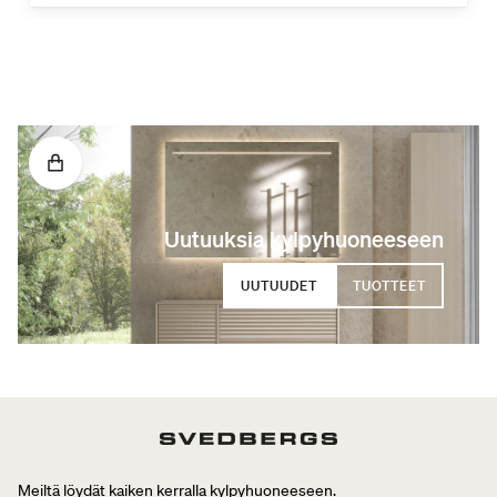
Uutuuksia kylpyhuoneeseen
UUTUUDET
TUOTTEET
Meiltä löydät kaiken kerralla kylpyhuoneeseen.