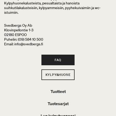
Kylpyhuonekalusteista, pesualtaista ja hanoista
suihkutilakalusteisiin, kylpyammeisiin, pyyhekuivaimiin ja wc-
istuimiin.
Svedbergs Oy Ab
Klovinpellontie 1-3
02180 ESPOO
Puhelin: (09) 584 10 500
Email: info@svedbergs.fi
FAQ
KYLPY&HUONE
Tuotteet
Tuotesarjat
Luo kylpyhuoneesi