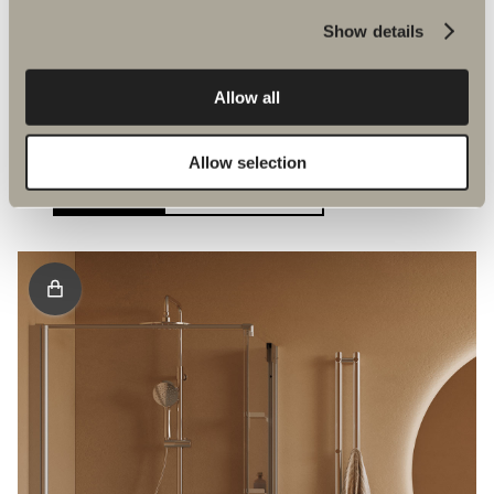
Show details
Nimi on peräisin Islannin suurimmasta
vesiputouksesta – luonnonkauneudesta,
Allow all
voimasta ja mahdollisuuksista. Käytännöllisen
Skogan muotoilusta on helppo pitää.
Allow selection
LUE LISÄÄ
NÄYTÄ TUOTTEET