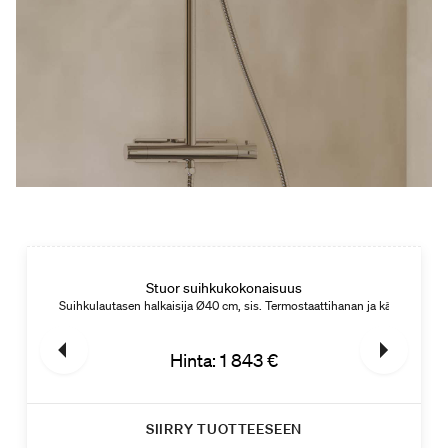
Stuor suihkukokonaisuus
0cc.
Suihkulautasen halkaisija Ø40 cm, sis. Termostaattihanan ja käsisuihkun.
Hinta: 1 843 €
SIIRRY TUOTTEESEEN