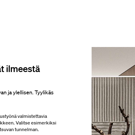
ät ilmeestä
n ja ylellisen. Tyylikäs
laustyönä valmistettavia
ikkeen. Valitse esimerkiksi
 kutsuvan tunnelman.