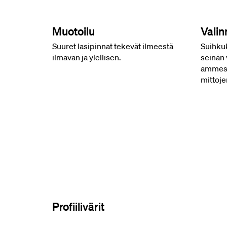
Muotoilu
Vali
Suuret lasipinnat tekevät ilmeestä
Suihku
ilmavan ja ylellisen.
seinän 
ammesui
mittoj
Profiilivärit