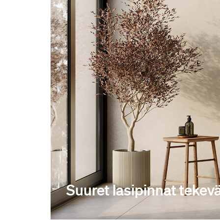
Suuret lasipinnat tekevä