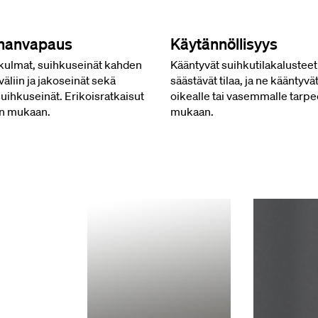
nnanvapaus
Käytännöllisyys
kulmat, suihkuseinät kahden
Kääntyvät suihkutilakalusteet
väliin ja jakoseinät sekä
säästävät tilaa, ja ne kääntyvä
hkuseinät. Erikoisratkaisut
oikealle tai vasemmalle tarp
en mukaan.
mukaan.