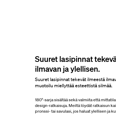
Suuret lasipinnat tekev
ilmavan ja ylellisen.
Suuret lasipinnat tekevät ilmeestä ilmava
muotoilu miellyttää esteettistä silmää.
180°-sarja sisältää sekä valmiita että mittati
design-ratkaisuja. Meiltä löydät ratkaisun ka
pronssi- tai savulasi, jos haluat ylellisen ja