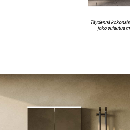
Täydennä kokonaisuus
joko sulautua mu