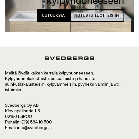
kylpyhuoneeseen
UUTUUKSIA
TUTUSTU TUOTTEISIIN
Meiltä löydät kaiken kerralla kylpyhuoneeseen.
Kylpyhuonekalusteista, pesualtaista ja hanoista
suihkutilakalusteisiin, kylpyammeisiin, pyyhekuivaimiin ja wc-
istuimiin.
Svedbergs Oy Ab
Klovinpellontie 1-3
02180 ESPOO
Puhelin: (09) 584 10 500
Email: info@svedbergs.fi