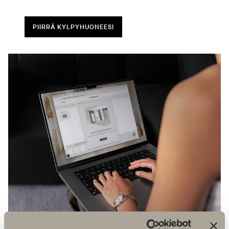
PIIRRÄ KYLPYHUONEESI