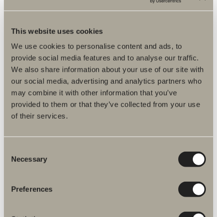
This website uses cookies
We use cookies to personalise content and ads, to
Luo kylpyhuone
provide social media features and to analyse our traffic.
We also share information about your use of our site with
Muutamalla napin painalluksella saat
our social media, advertising and analytics partners who
suuntaaantavan kuvan siitä, miltä kylpyhuoneesi
voisi näyttää. Voit valita kahdesta eri
may combine it with other information that you’ve
kylpyhuonetyypistä, yksi vähän isompi ja toinen
provided to them or that they’ve collected from your use
hieman pienempi. Tee-se-itse palvelussamme
of their services.
voit valita kalustesarjan, koon ja värit. Vaihtele ja
kokeile eri vaihtoehtoja, kunnes olet tyytyväinen.
Consent
Necessary
Selection
LUO KYLPYHUONEESI
Preferences