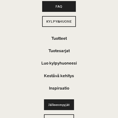
FAQ
KYLPY&HUONE
Tuotteet
Tuotesarjat
Luo kylpyhuoneesi
Kestävä kehitys
Inspiraatio
Jälleenmyyjät