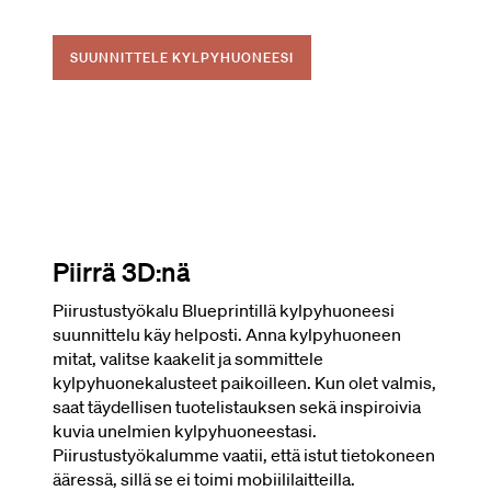
SUUNNITTELE KYLPYHUONEESI
Piirrä 3D:nä
Piirustustyökalu Blueprintillä kylpyhuoneesi
suunnittelu käy helposti. Anna kylpyhuoneen
mitat, valitse kaakelit ja sommittele
kylpyhuonekalusteet paikoilleen. Kun olet valmis,
saat täydellisen tuotelistauksen sekä inspiroivia
kuvia unelmien kylpyhuoneestasi.
Piirustustyökalumme vaatii, että istut tietokoneen
ääressä, sillä se ei toimi mobiililaitteilla.