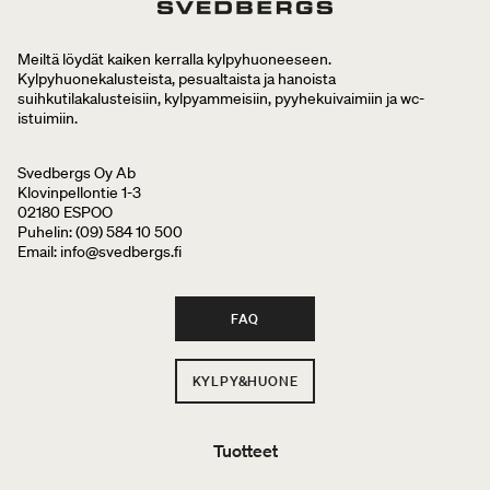
Meiltä löydät kaiken kerralla kylpyhuoneeseen.
Kylpyhuonekalusteista, pesualtaista ja hanoista
suihkutilakalusteisiin, kylpyammeisiin, pyyhekuivaimiin ja wc-
istuimiin.
Svedbergs Oy Ab
Klovinpellontie 1-3
02180 ESPOO
Puhelin: (09) 584 10 500
Email: info@svedbergs.fi
FAQ
KYLPY&HUONE
Tuotteet