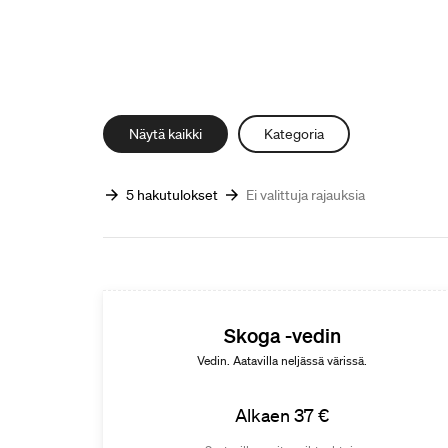
Näytä kaikki
Kategoria
5 hakutulokset
Ei valittuja rajauksia
Skoga -vedin
Vedin. Aatavilla neljässä värissä.
Alkaen 37 €