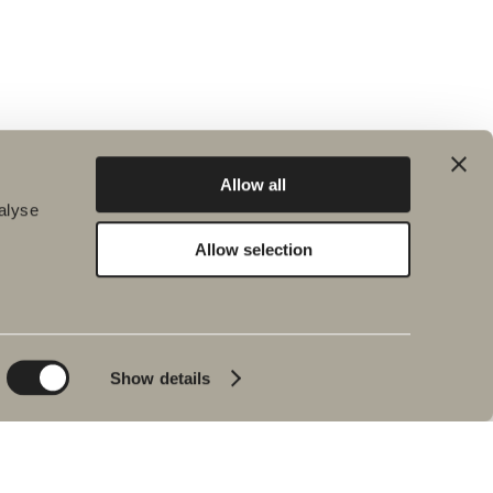
Allow all
alyse
Allow selection
Kestävä kehitys
Inspiraatio
Planet
Kylpy&Huone
Product
Kylpyammeet
Show details
People
Lyijynmusta
Vinkkejä ja ohjeita
Sisustusreportaasi
Meidän
kylpyhuoneemme
Johan Körnerin