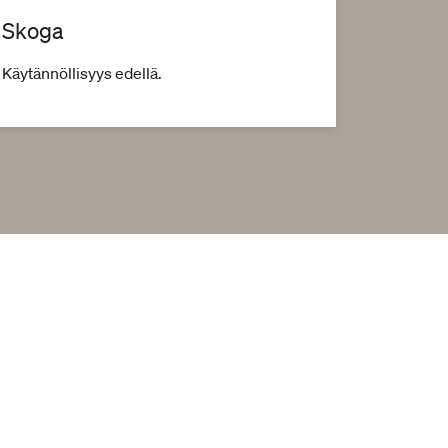
Skoga
Kylpy
Käytännöllisyys edellä.
Inspiroid