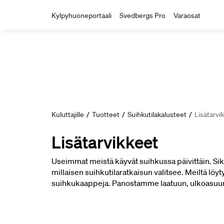
Kylpyhuoneportaali
Svedbergs Pro
Varaosat
Kuluttajille
/
Tuotteet
/
Suihkutilakalusteet
/
Lisätarvi
Lisätarvikkeet
Useimmat meistä käyvät suihkussa päivittäin. Sik
millaisen suihkutilaratkaisun valitsee. Meiltä löy
suihkukaappeja. Panostamme laatuun, ulkoasuun 