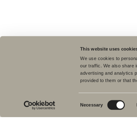
This website uses cookie
We use cookies to personal
our traffic. We also share 
advertising and analytics 
provided to them or that th
Tuo
Kyl
Meiltä löydät kaiken kerralla
Pes
kylpyhuoneeseen.
Consent
Necessary
Kylpyhuonekalusteista, pesualtaista ja
Sui
Selection
hanoista suihkutilakalusteisiin,
Kyl
kylpyammeisiin, pyyhekuivaimiin ja wc-
Suih
istuimiin.
am
Pyy
Svedbergs Oy Ab
WC-