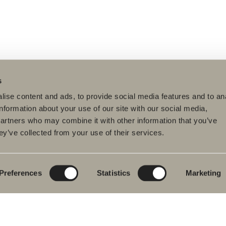
s
ise content and ads, to provide social media features and to an
information about your use of our site with our social media,
partners who may combine it with other information that you’ve
ey’ve collected from your use of their services.
tteet
Tuotesarjat
Luo kylpyhuoneesi
pyhuonekalusteet
Poem Soft
Kylphuoneesi
digitaalisesti
uallashana
Uutuuksia
kylpyhuoneeseen
Blueprint
Preferences
Statistics
Marketing
hkutilakalusteet
Kalustesarjat
Luo kylpyhuoneesi
pyammeet
Graniittikeramiikka
ku- ja
mehanat
Mocca
hekuivaimet
Suihkutilakalusteemme
istuimet
Peilit