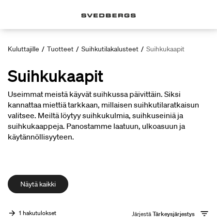
Kuluttajille
/
Tuotteet
/
Suihkutilakalusteet
/
Suihkukaapit
Suihkukaapit
Useimmat meistä käyvät suihkussa päivittäin. Siksi
kannattaa miettiä tarkkaan, millaisen suihkutilaratkaisun
valitsee. Meiltä löytyy suihkukulmia, suihkuseiniä ja
suihkukaappeja. Panostamme laatuun, ulkoasuun ja
käytännöllisyyteen.
Näytä kaikki
1 hakutulokset
Järjestä
Tärkeysjärjestys