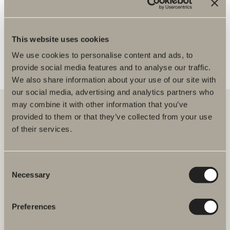
LISÄÄ JÄLLEENMYYJIÄ
This website uses cookies
We use cookies to personalise content and ads, to
provide social media features and to analyse our traffic.
We also share information about your use of our site with
our social media, advertising and analytics partners who
may combine it with other information that you’ve
provided to them or that they’ve collected from your use
of their services.
Meiltä löydät kaiken kerralla kylpyhuoneeseen.
Kylpyhuonekalusteista, pesualtaista ja hanoista
suihkutilakalusteisiin, kylpyammeisiin, pyyhekuivaimiin ja wc-
istuimiin.
Consent
Necessary
Selection
Svedbergs Oy Ab
Klovinpellontie 1-3
02180 ESPOO
Preferences
Puhelin: (09) 584 10 500
Email: info@svedbergs.fi