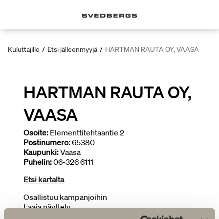
Kuluttajille
/
Etsi jälleenmyyjä
/
HARTMAN RAUTA OY, VAASA
HARTMAN RAUTA OY,
VAASA
Osoite:
Elementtitehtaantie 2
Postinumero:
65380
Kaupunki:
Vaasa
Puhelin:
06-326 6111
Etsi kartalta
Osallistuu kampanjoihin
Laaja näyttely
Piirtää kylpyhuoneita