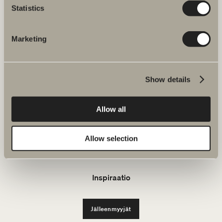
Statistics
FAQ
Marketing
KYLPY&HUONE
Show details
Tuotteet
Tuotesarjat
Allow all
Luo kylpyhuoneesi
Allow selection
Kestävä kehitys
Inspiraatio
Jälleenmyyjät