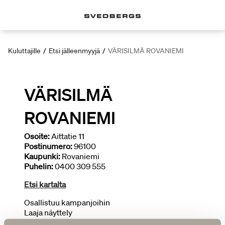
Kuluttajille
/
Etsi jälleenmyyjä
/
VÄRISILMÄ ROVANIEMI
VÄRISILMÄ
ROVANIEMI
Osoite:
Aittatie 11
Postinumero:
96100
Kaupunki:
Rovaniemi
Puhelin:
0400 309 555
Etsi kartalta
Osallistuu kampanjoihin
Laaja näyttely
Piirtää kylpyhuoneita