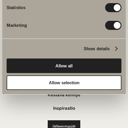
Email: info@svedbergs.fi
Statistics
FAQ
Marketing
KYLPY&HUONE
Show details
Tuotteet
Allow all
Tuotesarjat
Luo kylpyhuoneesi
Allow selection
Kestävä kehitys
Inspiraatio
Jälleenmyyjät