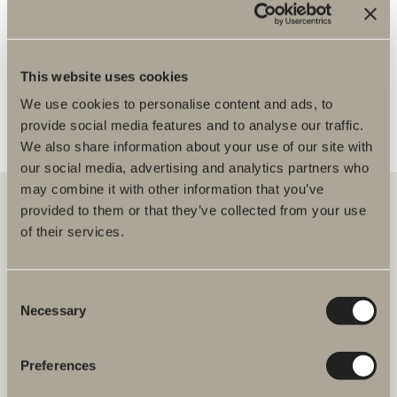
Asentaja
LISÄÄ JÄLLEENMYYJIÄ
This website uses cookies
We use cookies to personalise content and ads, to
provide social media features and to analyse our traffic.
We also share information about your use of our site with
our social media, advertising and analytics partners who
may combine it with other information that you’ve
provided to them or that they’ve collected from your use
of their services.
Meiltä löydät kaiken kerralla kylpyhuoneeseen.
Kylpyhuonekalusteista, pesualtaista ja hanoista
suihkutilakalusteisiin, kylpyammeisiin, pyyhekuivaimiin ja wc-
Consent
istuimiin.
Necessary
Selection
Svedbergs Oy Ab
Klovinpellontie 1-3
Preferences
02180 ESPOO
Puhelin: (09) 584 10 500