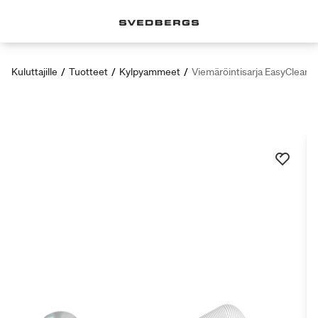
Kuluttajille
/
Tuotteet
/
Kylpyammeet
/
Viemäröintisarja EasyClean