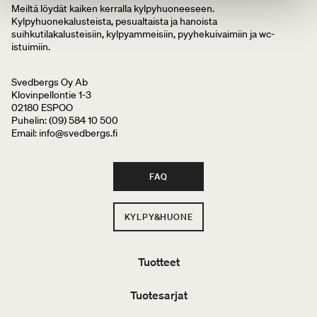
Meiltä löydät kaiken kerralla kylpyhuoneeseen.
Kylpyhuonekalusteista, pesualtaista ja hanoista
suihkutilakalusteisiin, kylpyammeisiin, pyyhekuivaimiin ja wc-
istuimiin.
Svedbergs Oy Ab
Klovinpellontie 1-3
02180 ESPOO
Puhelin: (09) 584 10 500
Email: info@svedbergs.fi
FAQ
KYLPY&HUONE
Tuotteet
Tuotesarjat