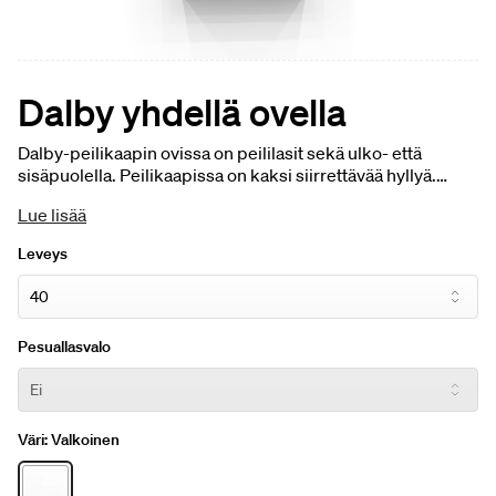
Dalby yhdellä ovella
Dalby-peilikaapin ovissa on peililasit sekä ulko- että
sisäpuolella. Peilikaapissa on kaksi siirrettävää hyllyä.
Kaappi on saatavilla leveyksissä 40, 55 ja 60 cm. Pistorasia
Lue lisää
lisävarusteena. Peilikaappi ilman valaistusta.
Leveys
Pesuallasvalo
Väri:
Valkoinen