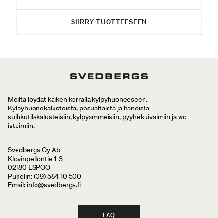
SIIRRY TUOTTEESEEN
Meiltä löydät kaiken kerralla kylpyhuoneeseen.
Kylpyhuonekalusteista, pesualtaista ja hanoista
suihkutilakalusteisiin, kylpyammeisiin, pyyhekuivaimiin ja wc-
istuimiin.
Svedbergs Oy Ab
Klovinpellontie 1-3
02180 ESPOO
Puhelin: (09) 584 10 500
Email: info@svedbergs.fi
FAQ