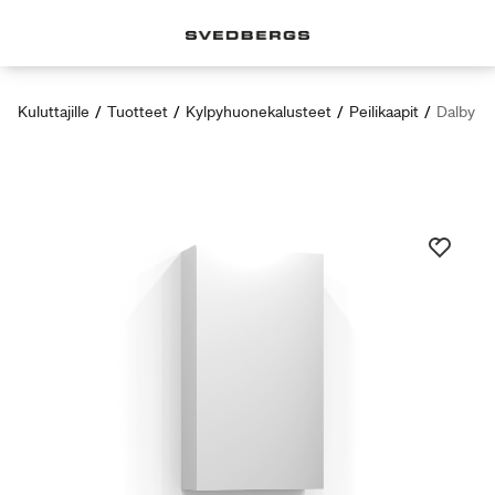
Kuluttajille
/
Tuotteet
/
Kylpyhuonekalusteet
/
Peilikaapit
/
Dalby yh