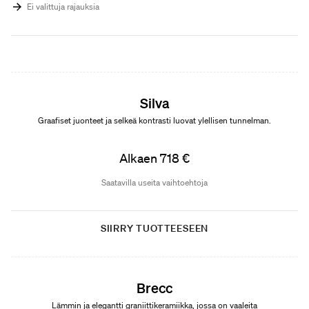
Ei valittuja rajauksia
Uutuus
Silva
Graafiset juonteet ja selkeä kontrasti luovat ylellisen tunnelman.
Alkaen 718 €
Saatavilla useita vaihtoehtoja
SIIRRY TUOTTEESEEN
Uutuus
Brecc
Lämmin ja elegantti graniittikeramiikka, jossa on vaaleita