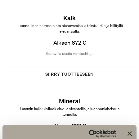
Kalk
Luonnollinen harmaa pinta hienovaraisella tekstuurilla ja hillityllä
eleganssilla.
Alkaen 672 €
Saatavilla useita vaihtoehtoja
SIIRRY TUOTTEESEEN
Uutuus
Mineral
Lämmin kalkkikivilook elävillä vivahteilla ja luonnonläheisellä
tunnulla.
Alkaen 672 €
Saatavilla useita vaihtoehtoja