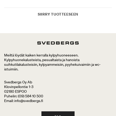
SIIRRY TUOTTEESEEN
Meiltä löydät kaiken kerralla kylpyhuoneeseen.
Kylpyhuonekalusteista, pesualtaista ja hanoista
suihkutilakalusteisiin, kylpyammeisiin, pyyhekuivaimiin ja wc-
istuimiin.
Svedbergs Oy Ab
Klovinpellontie 1-3
02180 ESPOO
Puhelin: (09) 584 10 500
Email: info@svedbergs.fi