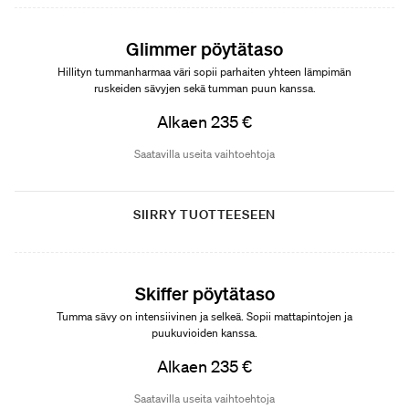
Glimmer pöytätaso
Hillityn tummanharmaa väri sopii parhaiten yhteen lämpimän
ruskeiden sävyjen sekä tumman puun kanssa.
Alkaen 235 €
Saatavilla useita vaihtoehtoja
SIIRRY TUOTTEESEEN
Sopii kalustesarjaan Poem
Skiffer pöytätaso
Tumma sävy on intensiivinen ja selkeä. Sopii mattapintojen ja
puukuvioiden kanssa.
Alkaen 235 €
Saatavilla useita vaihtoehtoja