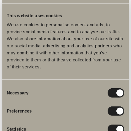
This website uses cookies
SIIRRY TUOTTEESEEN
We use cookies to personalise content and ads, to
Uutuus
provide social media features and to analyse our traffic.
We also share information about your use of our site with
Jura
our social media, advertising and analytics partners who
Lämmin kivipinta pehmeällä rakenteella ja ajattomalla harmonialla.
may combine it with other information that you’ve
provided to them or that they’ve collected from your use
Alkaen 672 €
of their services.
Saatavilla useita vaihtoehtoja
Consent
Necessary
Selection
SIIRRY TUOTTEESEEN
Uutuus
Preferences
Grafit
Tumma ja ilmeikäs pinta, jossa on visuaalista painoa ja
Statistics