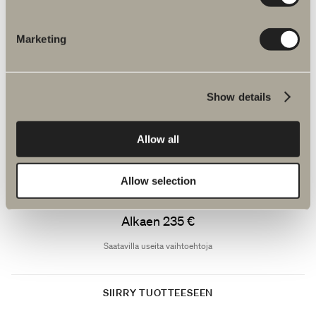
pohjoismaista särmää.
Alkaen 672 €
Marketing
Saatavilla useita vaihtoehtoja
Show details
SIIRRY TUOTTEESEEN
Sopii kalustesarjaan Poem
Allow all
Kvarts pöytätaso
Allow selection
Harmaan- ja hiekanvärinen tausta luo lämpimän ja kutsuvan
tunnelman.
Alkaen 235 €
Saatavilla useita vaihtoehtoja
SIIRRY TUOTTEESEEN
Sopii kalustesarjaan Poem