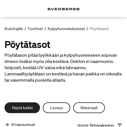
Kuluttajille
/
Tuotteet
/
Kylpyhuonekalusteet
/
Pöytätasot
Pöytätasot
Pöytätason pitää tyylikkään ja kylpyhuoneeseen sopivan
ilmeen lisäksi myös olla kestävä. Dekton ei naarmunnu
helposti, kestää UV-valoa eikä tahraannu.
Laminaattipäytätaso on kestävä ja hanan paikka on oikealla
tai vasemmalla puolella allasta.
Näytä kaikki
Leveys
Materiaali
10 hakutulokset
Järjestä
Tärkeysjärjestys