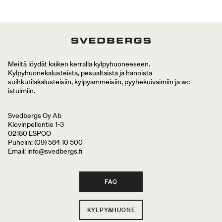
Meiltä löydät kaiken kerralla kylpyhuoneeseen.
Kylpyhuonekalusteista, pesualtaista ja hanoista
suihkutilakalusteisiin, kylpyammeisiin, pyyhekuivaimiin ja wc-
istuimiin.
Svedbergs Oy Ab
Klovinpellontie 1-3
02180 ESPOO
Puhelin: (09) 584 10 500
Email: info@svedbergs.fi
FAQ
KYLPY&HUONE