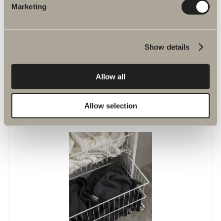
Marketing
Show details
80 €
Allow all
Korkean kaapin lasihyllyt
2 kpl lasihyllyä
Allow selection