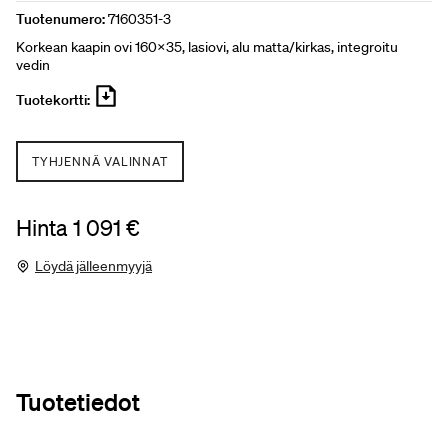
Tuotenumero:
7160351-3
Korkean kaapin ovi 160x35, lasiovi, alu matta/kirkas, integroitu
vedin
Tuotekortti:
TYHJENNÄ VALINNAT
Hinta 1 091 €
Löydä jälleenmyyjä
Tuotetiedot