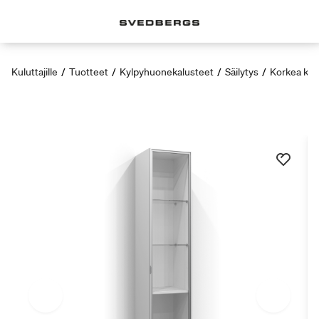
Kuluttajille
/
Tuotteet
/
Kylpyhuonekalusteet
/
Säilytys
/
Korkea kaa