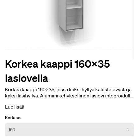
Korkea kaappi 160x35
lasiovella
Korkea kaappi 160x35, jossa kaksi hyllyä kalustelevystä ja
kaksi lasihyllyä. Alumiinikehyksellinen lasiovi integroidulla
vetimellä. Korkea kaappi on saatavilla kaikissa kuudessa
Lue lisää
kalustevärissä ja lasiovessa on matta-alumiini tai musta
kehys sekä kolme lasivaihtoehtoa. Latausasema ja
Korkeus
ulosvedettävät laatikot lisävarusteena.