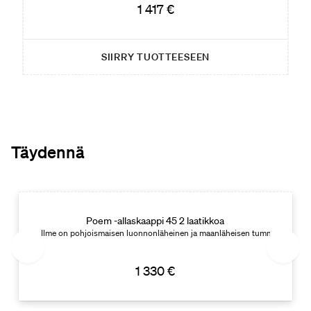
1 417 €
SIIRRY TUOTTEESEEN
Täydennä
Poem -allaskaappi 45 2 laatikkoa
yys: 45. Leveys: 160.
Ilme on pohjoismaisen luonnonläheinen ja maanläheisen tumma. Syvyys: 45
1 330 €