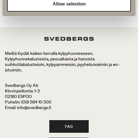
Allow selection
SIIRRY TUOTTEESEEN
Meiltä löydät kaiken kerralla kylpyhuoneeseen.
Kylpyhuonekalusteista, pesualtaista ja hanoista
suihkutilakalusteisiin, kylpyammeisiin, pyyhekuivaimiin ja wc-
istuimiin.
Svedbergs Oy Ab
Klovinpellontie 1-3
02180 ESPOO
Puhelin: (09) 584 10 500
Email: info@svedbergs.fi
FAQ