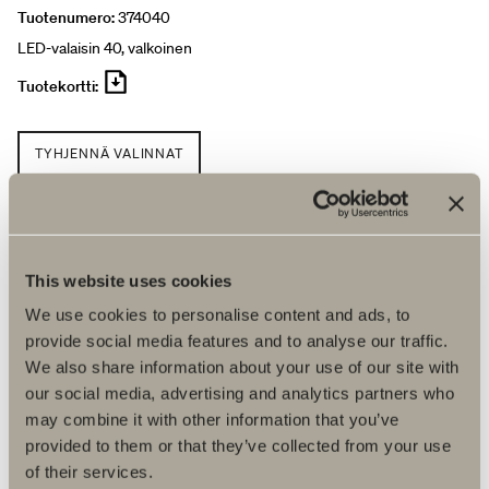
Tuotenumero:
374040
LED-valaisin 40, valkoinen
Tuotekortti:
TYHJENNÄ VALINNAT
Hinta 266 €
Löydä jälleenmyyjä
This website uses cookies
We use cookies to personalise content and ads, to
provide social media features and to analyse our traffic.
We also share information about your use of our site with
our social media, advertising and analytics partners who
Tuotetiedot
may combine it with other information that you’ve
provided to them or that they’ve collected from your use
of their services.