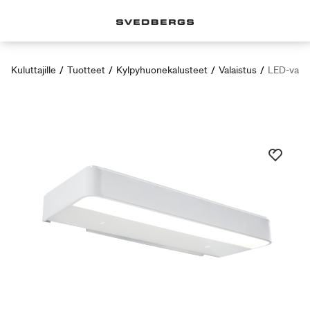
Kuluttajille
/
Tuotteet
/
Kylpyhuonekalusteet
/
Valaistus
/
LED-valai