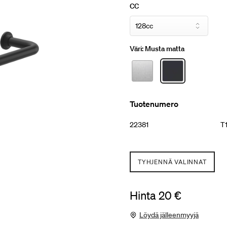
CC
Väri:
Musta matta
Tuotenumero
22381
T1
TYHJENNÄ VALINNAT
Hinta 20 €
Löydä jälleenmyyjä