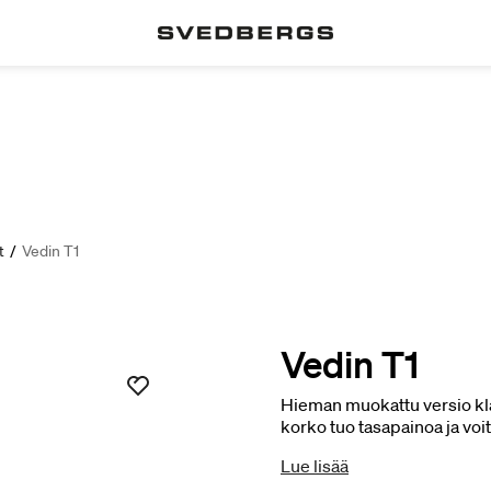
t
/
Vedin T1
Vedin T1
Hieman muokattu versio kl
korko tuo tasapainoa ja voit
ilman. Sopivat niin sileisii
Lue lisää