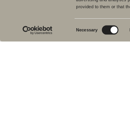
provided to them or that th
Tuo
Kyl
Meiltä löydät kaiken kerralla
Pes
kylpyhuoneeseen.
Consent
Necessary
Kylpyhuonekalusteista, pesualtaista ja
Sui
Selection
hanoista suihkutilakalusteisiin,
Kyl
kylpyammeisiin, pyyhekuivaimiin ja wc-
Suih
istuimiin.
am
Pyy
Svedbergs Oy Ab
WC-
Klovinpellontie 1-3
Tar
02180 ESPOO
Var
Puhelin: (09) 584 10 500
Email: info@svedbergs.fi
FAQ
KYLPY&HUONE