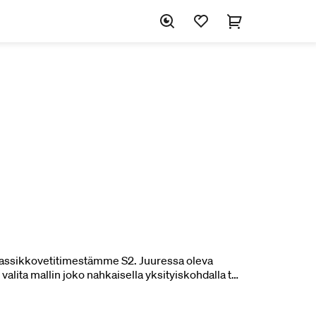
assikkovetitimestämme S2. Juuressa oleva
 valita mallin joko nahkaisella yksityiskohdalla tai
n kuin myös Ram -malleihin. 1 kpl.