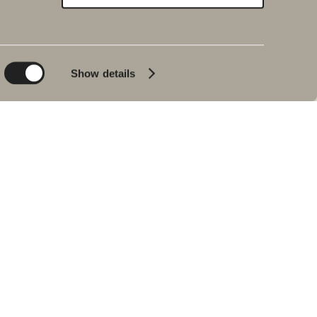
Kestävä kehitys
Inspiraatio
Planet
Kylpy&Huone
Product
Kylpyammeet
Show details
People
Lyijynmusta
Vinkkejä ja ohjeita
Sisustusreportaasi
Meidän
kylpyhuoneemme
Johan Körnerin
haastattelu
Jälleenmyyjät
VARAOSAT