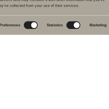
ey’ve collected from your use of their services.
tteet
Tuotesarjat
Luo kylpyhuoneesi
pyhuonekalusteet
Poem Soft
Kylphuoneesi
digitaalisesti
uallashana
Uutuuksia
kylpyhuoneeseen
Blueprint
Preferences
Statistics
Marketing
hkutilakalusteet
Kalustesarjat
Luo kylpyhuoneesi
pyammeet
Graniittikeramiikka
ku- ja
mehanat
Mocca
hekuivaimet
Suihkutilakalusteemme
istuimet
Peilit
vikkeet
Peilikaapit
aosat
Riippuvalaisin
Säilytys
Kodinhoitohuone
Pesualtaat
Hanat
Vetimet
Pyyhekuivaimet