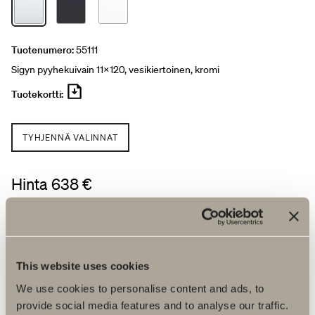
Tuotenumero:
55111
Sigyn pyyhekuivain 11x120, vesikiertoinen, kromi
Tuotekortti:
TYHJENNÄ VALINNAT
Hinta 638 €
Löydä jälleenmyyjä
This website uses cookies
We use cookies to personalise content and ads, to
Tuotetiedot
provide social media features and to analyse our traffic.