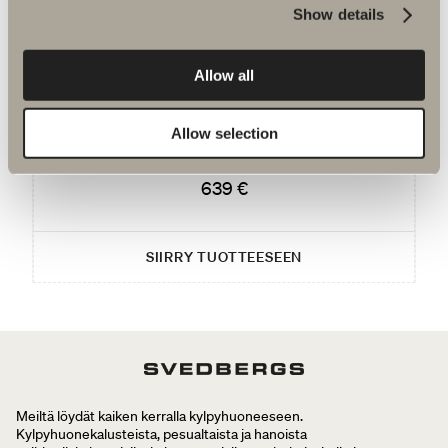
Show details
Saatat olla kiinnostunut
Allow all
Zaga -pyyhekuivain
Allow selection
Pystymallinen vesikiertoinen pyyhekuivain.
639 €
SIIRRY TUOTTEESEEN
Meiltä löydät kaiken kerralla kylpyhuoneeseen.
Kylpyhuonekalusteista, pesualtaista ja hanoista