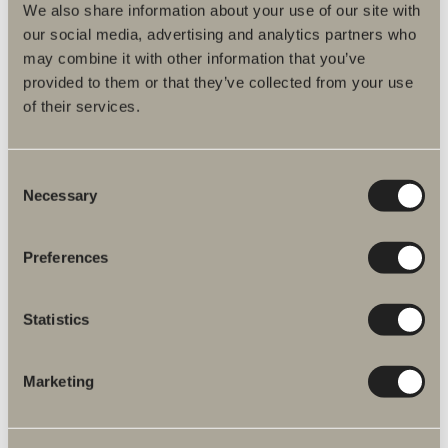
We also share information about your use of our site with
our social media, advertising and analytics partners who
Tuotekuvaus
may combine it with other information that you’ve
provided to them or that they’ve collected from your use
Hoito-ohje
of their services.
Asennuskorkeudet ja tekniset tiedot
Consent
Necessary
Asennusohjeet
Selection
DWG -kuvat
Preferences
Tuotenumero
Statistics
Tuotetiedot
Marketing