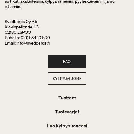
suihkutilakalusteisiin, kylpyammeisiin, pyyhekuivaimiin ja wc-
istuimiin.
Svedbergs Oy Ab
Klovinpellontie 1-3
02180 ESPOO
Puhelin: (09) 584 10 500
Email: info@svedbergs.fi
FAQ
KYLPY&HUONE
Tuotteet
Tuotesarjat
Luo kylpyhuoneesi