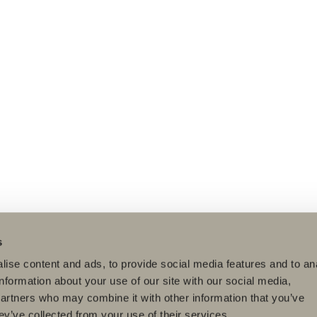
s
ise content and ads, to provide social media features and to an
information about your use of our site with our social media,
partners who may combine it with other information that you’ve
ey’ve collected from your use of their services.
tteet
Tuotesarjat
Luo kylpyhuoneesi