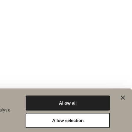
Allow all
alyse
Allow selection
Kestävä kehitys
Inspiraatio