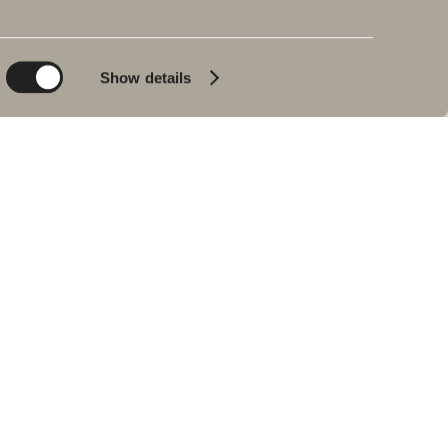
Planet
Kylpy&Huone
Product
Kylpyammeet
Show details
People
Lyijynmusta
Vinkkejä ja ohjeita
Sisustusreportaasi
Meidän
kylpyhuoneemme
Johan Körnerin
haastattelu
Jälleenmyyjät
VARAOSAT