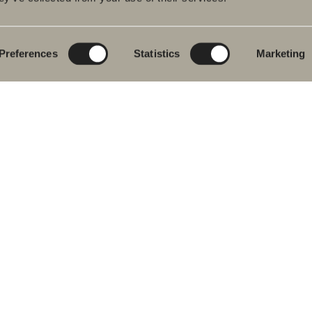
pyhuonekalusteet
Poem Soft
Kylphuoneesi
digitaalisesti
uallashana
Uutuuksia
kylpyhuoneeseen
Blueprint
Preferences
Statistics
Marketing
hkutilakalusteet
Kalustesarjat
Luo kylpyhuoneesi
pyammeet
Graniittikeramiikka
ku- ja
mehanat
Mocca
hekuivaimet
Suihkutilakalusteemme
istuimet
Peilit
vikkeet
Peilikaapit
aosat
Riippuvalaisin
Säilytys
Kodinhoitohuone
Pesualtaat
Hanat
Vetimet
Pyyhekuivaimet