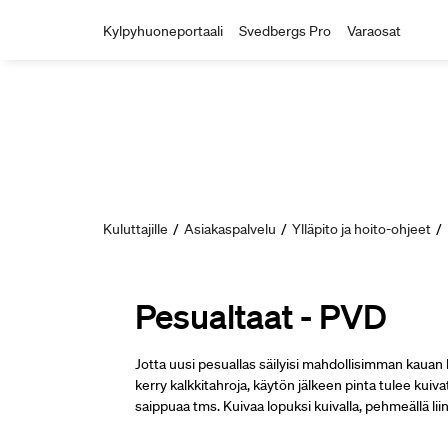
Kylpyhuoneportaali
Svedbergs Pro
Varaosat
Kuluttajille
/
Asiakaspalvelu
/
Ylläpito ja hoito-ohjeet
/
Pesualtaat - PVD
Jotta uusi pesuallas säilyisi mahdollisimman kauan
kerry kalkkitahroja, käytön jälkeen pinta tulee kuiv
saippuaa tms. Kuivaa lopuksi kuivalla, pehmeällä liin