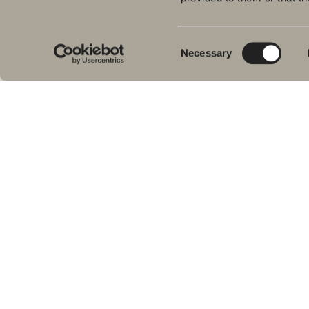
Kyl
Meiltä löydät kaiken kerralla
Pes
kylpyhuoneeseen.
Consent
Necessary
Kylpyhuonekalusteista, pesualtaista ja
Sui
Selection
hanoista suihkutilakalusteisiin,
Kyl
kylpyammeisiin, pyyhekuivaimiin ja wc-
Suih
istuimiin.
am
Pyy
Svedbergs Oy Ab
WC-
Klovinpellontie 1-3
Tar
02180 ESPOO
Var
Puhelin: (09) 584 10 500
Email: info@svedbergs.fi
FAQ
KYLPY&HUONE