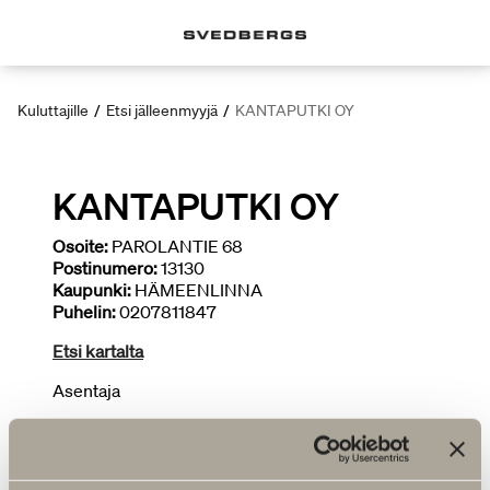
Kuluttajille
/
Etsi jälleenmyyjä
/
KANTAPUTKI OY
KANTAPUTKI OY
Osoite:
PAROLANTIE 68
Postinumero:
13130
Kaupunki:
HÄMEENLINNA
Puhelin:
0207811847
Etsi kartalta
Asentaja
LISÄÄ JÄLLEENMYYJIÄ