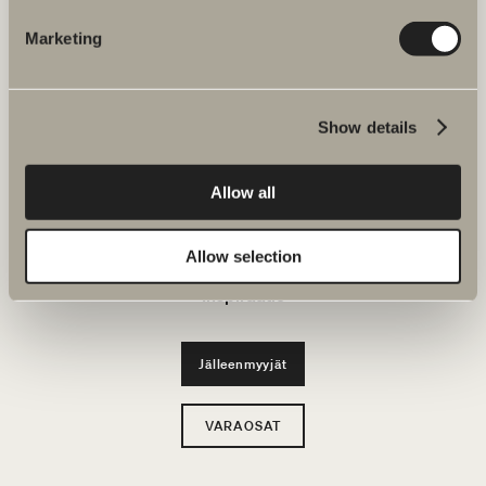
KYLPY&HUONE
Marketing
Tuotteet
Show details
Tuotesarjat
Luo kylpyhuoneesi
Allow all
Kestävä kehitys
Allow selection
Inspiraatio
Jälleenmyyjät
VARAOSAT