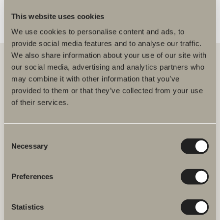
This website uses cookies
We use cookies to personalise content and ads, to
provide social media features and to analyse our traffic.
We also share information about your use of our site with
our social media, advertising and analytics partners who
may combine it with other information that you’ve
Meiltä löydät kaiken kerralla kylpyhuoneeseen.
provided to them or that they’ve collected from your use
Kylpyhuonekalusteista, pesualtaista ja hanoista
suihkutilakalusteisiin, kylpyammeisiin, pyyhekuivaimiin ja wc-
of their services.
istuimiin.
Svedbergs Oy Ab
Consent
Klovinpellontie 1-3
Necessary
Selection
02180 ESPOO
Puhelin: (09) 584 10 500
Email: info@svedbergs.fi
Preferences
FAQ
Statistics