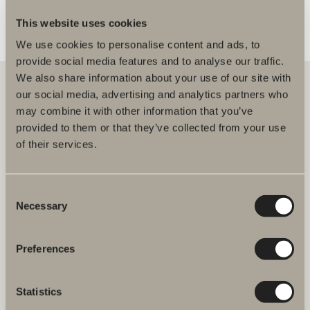
This website uses cookies
We use cookies to personalise content and ads, to
provide social media features and to analyse our traffic.
We also share information about your use of our site with
our social media, advertising and analytics partners who
may combine it with other information that you’ve
Meiltä löydät kaiken kerralla kylpyhuoneeseen.
provided to them or that they’ve collected from your use
Kylpyhuonekalusteista, pesualtaista ja hanoista
suihkutilakalusteisiin, kylpyammeisiin, pyyhekuivaimiin ja wc-
of their services.
istuimiin.
Svedbergs Oy Ab
Consent
Klovinpellontie 1-3
Necessary
Selection
02180 ESPOO
Puhelin: (09) 584 10 500
Email: info@svedbergs.fi
Preferences
FAQ
Statistics