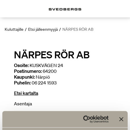
Kuluttajille
/
Etsi jälleenmyyjä
/
NÄRPES RÖR AB
NÄRPES RÖR AB
Osoite:
KUSKVÄGEN 24
Postinumero:
64200
Kaupunki:
Närpiö
Puhelin:
06 224 1593
Etsi kartalta
Asentaja
LISÄÄ JÄLLEENMYYJIÄ