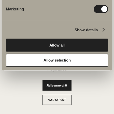
KYLPY&HUONE
Marketing
Tuotteet
Show details
Tuotesarjat
Luo kylpyhuoneesi
Allow all
Kestävä kehitys
Allow selection
Inspiraatio
Jälleenmyyjät
VARAOSAT