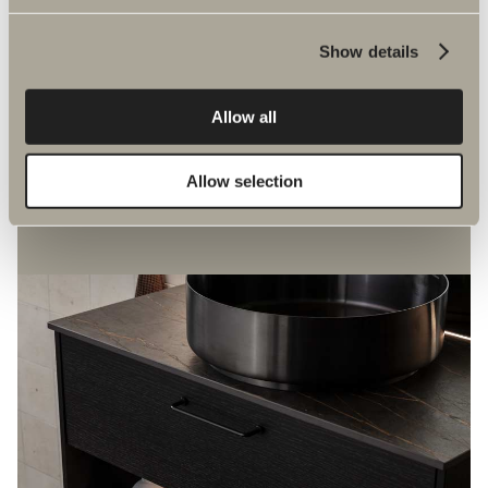
Toiveet ja tarpeet vaihtelevat kylpyhuoneen ja
perheen koon mukaan. Kylpyhuonekalusteemme
ovat jo lähtökohtaisesti monilla kätevillä
Show details
toiminnoilla varustettuja. Toimivaakin
kokonaisuutta voi toki täydentää vielä esimerkiksi
Allow all
ylimääräisellä pistorasialla, suurentavalla peilillä,
pyykkikorilla, laatikon valaistuksella tai
allaskaapin jalustalla. Lisätietoja lisävarusteista
Allow selection
saat lähimmältä jälleenmyyjältäsi.