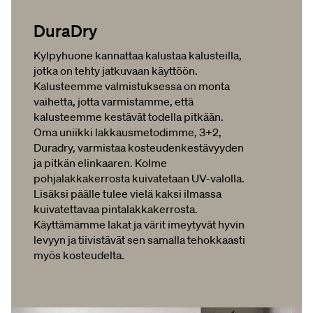
DuraDry
Kylpyhuone kannattaa kalustaa kalusteilla,
jotka on tehty jatkuvaan käyttöön.
Kalusteemme valmistuksessa on monta
vaihetta, jotta varmistamme, että
kalusteemme kestävät todella pitkään.
Oma uniikki lakkausmetodimme, 3+2,
Duradry, varmistaa kosteudenkestävyyden
ja pitkän elinkaaren. Kolme
pohjalakkakerrosta kuivatetaan UV-valolla.
Lisäksi päälle tulee vielä kaksi ilmassa
kuivatettavaa pintalakkakerrosta.
Käyttämämme lakat ja värit imeytyvät hyvin
levyyn ja tiivistävät sen samalla tehokkaasti
myös kosteudelta.