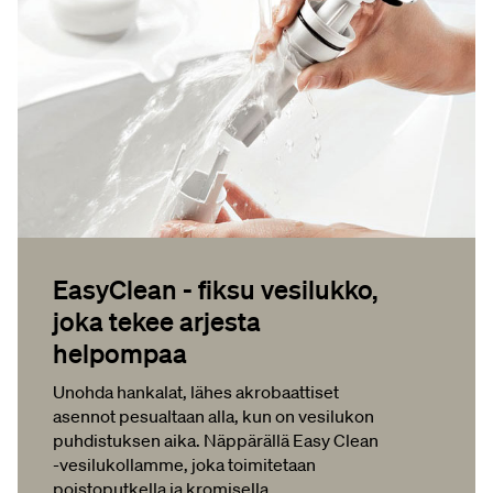
EasyClean - fiksu vesilukko,
joka tekee arjesta
helpompaa
Unohda hankalat, lähes akrobaattiset
asennot pesualtaan alla, kun on vesilukon
puhdistuksen aika. Näppärällä Easy Clean
-vesilukollamme, joka toimitetaan
poistoputkella ja kromisella