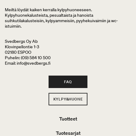
Meiltä löydät kaiken kerralla kylpyhuoneeseen.
Kylpyhuonekalusteista, pesualtaista ja hanoista
suihkutilakalusteisiin, kylpyammeisiin, pyyhekuivaimiin ja wc-
istuimiin.
Svedbergs Oy Ab
Klovinpellontie 1-3
02180 ESPOO
Puhelin: (09) 584 10 500
Email: info@svedbergs.fi
FAQ
KYLPY&HUONE
Tuotteet
Tuotesarjat