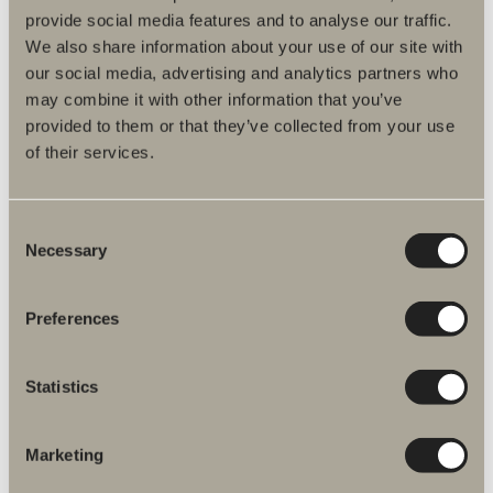
provide social media features and to analyse our traffic.
We also share information about your use of our site with
our social media, advertising and analytics partners who
Asennusvideot
may combine it with other information that you’ve
Asentaisitko kylpyhuoneeseesi allaskaapin,
provided to them or that they’ve collected from your use
peilikaapin, pyyhekuivaimen tai Suihkukaapin?
of their services.
Helpota asennustyötäsi tutustumalla
asennusvideoihimme. Löydät ne YouTube -
kanavaltamme.
Consent
Necessary
Selection
Svedbergs YouTubessa
Preferences
Statistics
Kylpyhuoneen lisävalinnat
Marketing