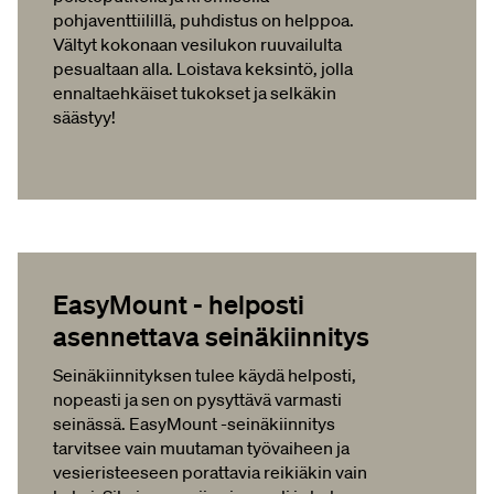
pohjaventtiilillä, puhdistus on helppoa.
Vältyt kokonaan vesilukon ruuvailulta
pesualtaan alla. Loistava keksintö, jolla
ennaltaehkäiset tukokset ja selkäkin
säästyy!
EasyMount - helposti
asennettava seinäkiinnitys
Seinäkiinnityksen tulee käydä helposti,
nopeasti ja sen on pysyttävä varmasti
seinässä. EasyMount -seinäkiinnitys
tarvitsee vain muutaman työvaiheen ja
vesieristeeseen porattavia reikiäkin vain