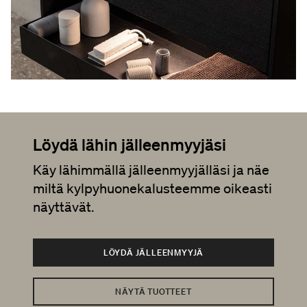
Löydä lähin jälleenmyyjäsi
Käy lähimmällä jälleenmyyjälläsi ja näe
miltä kylpyhuonekalusteemme oikeasti
näyttävät.
LÖYDÄ JÄLLEENMYYJÄ
NÄYTÄ TUOTTEET