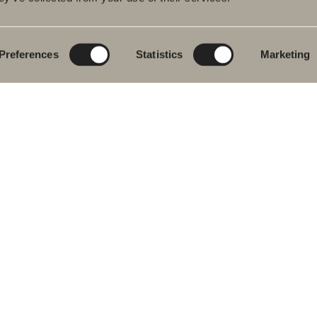
Ajaton profiilivedin massiivimessingistä.
Preferences
Statistics
Marketing
Alkaen 13 €
Saatavilla useita vaihtoehtoja
SIIRRY TUOTTEESEEN
Uutuus
Intro pyykkikori
Käytännöllinen pyykkikori, joka integroidaan korkeaan
kaappiin – fiksu ratkaisu metalliseen kalustesarjaamme
Introon.