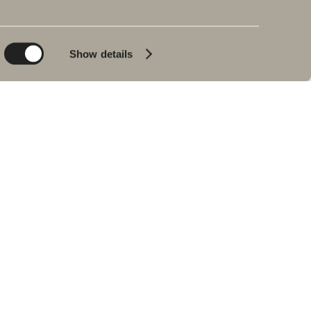
Sisustuksen katseenvangitsija, joka tuo samalla
lisävaloa kylpyhuoneeseen. Sylinterin muotoinen.
Show details
Alkaen 142 €
Saatavilla yksi vaihtoehto
SIIRRY TUOTTEESEEN
Myre Rand pyöreä
Kestävä ja tyylitelty posliininen malja-allas.