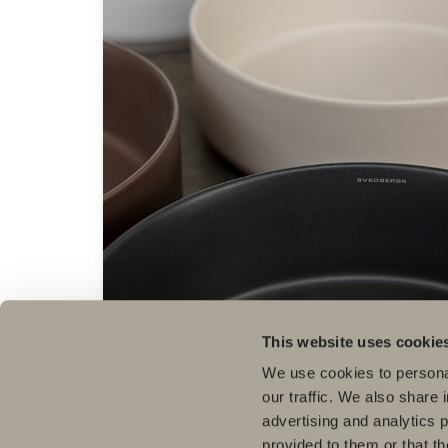
This website uses cookie
We use cookies to personal
our traffic. We also share 
advertising and analytics 
Alalaatikon sisus
provided to them or that th