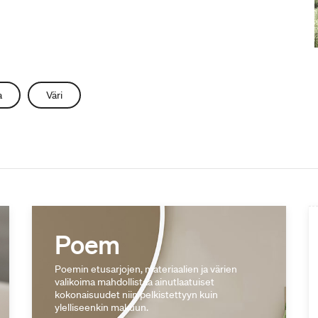
a
Väri
Poem
Poemin etusarjojen, materiaalien ja värien
valikoima mahdollistaa ainutlaatuiset
kokonaisuudet niin pelkistettyyn kuin
ylelliseenkin makuun.