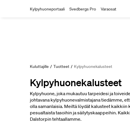
Kylpyhuoneportaali
Svedbergs Pro
Varaosat
Kuluttajille
/
Tuotteet
/
Kylpyhuonekalusteet
Kylpyhuonekalusteet
Kylpyhuone, joka mukautuu tarpeidesi ja toivei
johtavana kylpyhuonevalmistajana tiedämme, ett
olla samanlaisia. Meiltä löydät kalusteet kaikkiin
pesualtaista tasoihin ja säilytyskaappeihin. Kai
Dalstorpin tehtaallamme.