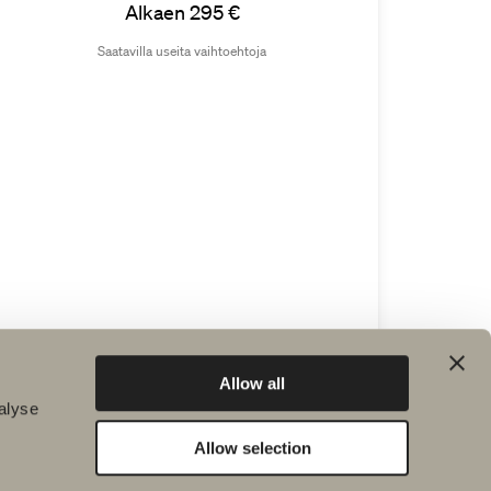
Alkaen 295 €
Saatavilla useita vaihtoehtoja
SIIRRY TUOTTEESEEN
Allow all
alyse
Allow selection
Riippuvalaisin Cylinder