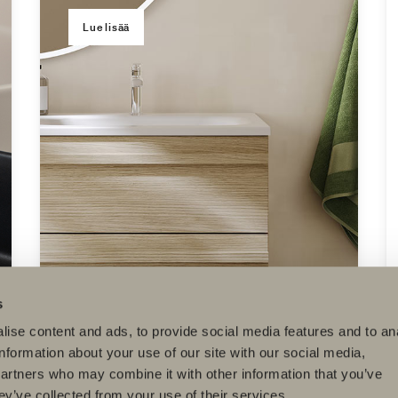
Lue lisää
s
ise content and ads, to provide social media features and to an
information about your use of our site with our social media,
partners who may combine it with other information that you’ve
Vedin S5 40 mm
ey’ve collected from your use of their services.