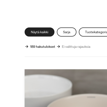
Näytä kaikki
Sarja
Tuotekategori
189 hakutulokset
Ei valittuja rajauksia