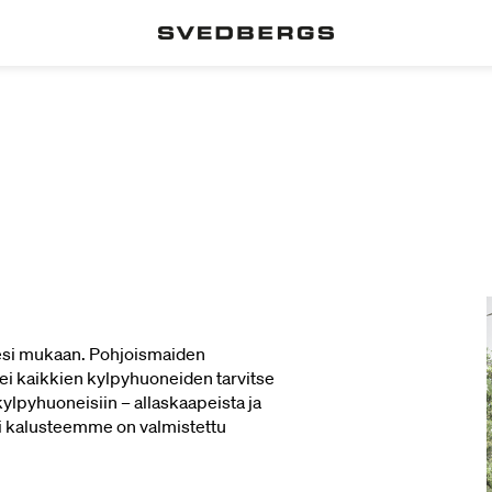
desi mukaan. Pohjoismaiden
ei kaikkien kylpyhuoneiden tarvitse
 kylpyhuoneisiin – allaskaapeista ja
kki kalusteemme on valmistettu