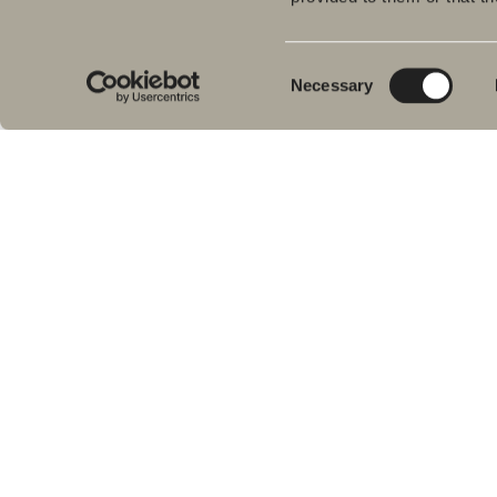
Musta. Käytetään Epos ja Poem.
Consent
Necessary
Selection
Alkaen 111 €
Saatavilla yksi vaihtoehto
SIIRRY TUOTTEESEEN
Uutuus
Silva
Graafiset juonteet ja selkeä kontrasti luovat ylellisen
tunnelman.
Alkaen 718 €
Saatavilla useita vaihtoehtoja