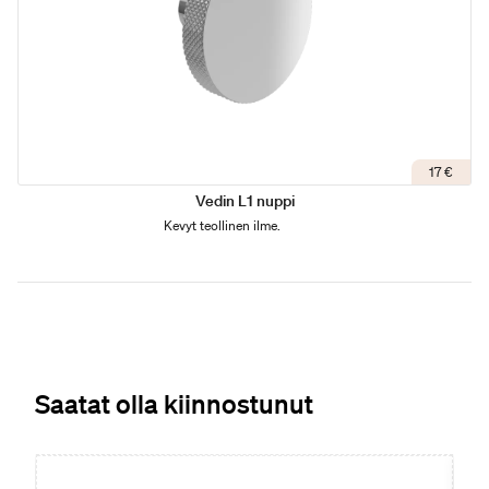
17 €
Vedin L1 nuppi
Kevyt teollinen ilme.
Saatat olla kiinnostunut
Uutuus
Uu