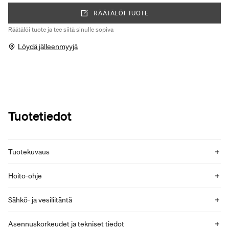
RÄÄTÄLÖI TUOTE
Räätälöi tuote ja tee siitä sinulle sopiva
Löydä jälleenmyyjä
Tuotetiedot
Tuotekuvaus
Hoito-ohje
Sähkö- ja vesiliitäntä
Asennuskorkeudet ja tekniset tiedot