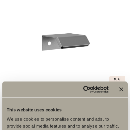
10 €
Vedin S4 40 mm
Minimalistinen profiilivedin, joka sopii tasaisille etupinnoille
useimmissa ympäristöissä.
This website uses cookies
We use cookies to personalise content and ads, to
provide social media features and to analyse our traffic.