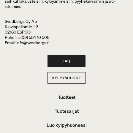
suihkutilakalusteisiin, kylpyammeisiin, pyyhekuivaimiin ja wc-
istuimiin.
Svedbergs Oy Ab
Klovinpellontie 1-3
02180 ESPOO
Puhelin: (09) 584 10 500
Email: info@svedbergs.fi
FAQ
KYLPY&HUONE
Tuotteet
Tuotesarjat
Luo kylpyhuoneesi