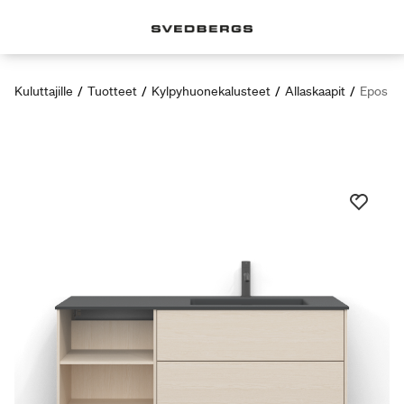
Kuluttajille
/
Tuotteet
/
Kylpyhuonekalusteet
/
Allaskaapit
/
Epos al