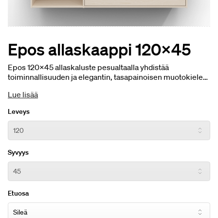
Epos allaskaappi 120x45
Epos 120×45 allaskaluste pesualtaalla yhdistää
toiminnallisuuden ja elegantin, tasapainoisen muotokielen.
Integroitu pesuallas luo yhtenäisen ilmeen, ja
Lue lisää
massiivipuinen etusarja aidoilla puuviiluilla tuo esiin
luonnollisen ilmeen.
Leveys
Syvyys
Etuosa