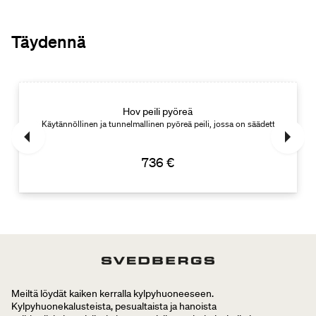
Täydennä
Uutuus
Hov peili pyöreä
Käytännöllinen ja tunnelmallinen pyöreä peili, jossa on säädettävä valaist
736 €
Meiltä löydät kaiken kerralla kylpyhuoneeseen.
Kylpyhuonekalusteista, pesualtaista ja hanoista