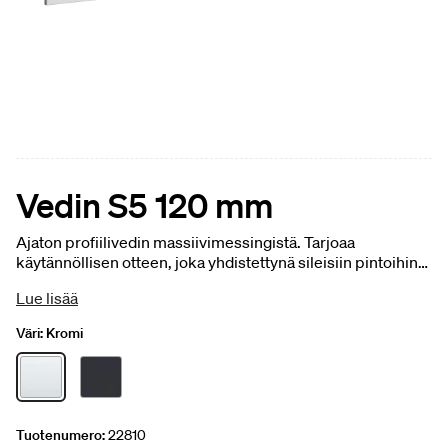
Vedin S5 120 mm
Ajaton profiilivedin massiivimessingistä. Tarjoaa
käytännöllisen otteen, joka yhdistettynä sileisiin pintoihin
luo hienovaraisen muotoiluilmeen. 120 mm. 1 kpl.
Lue lisää
Väri:
Kromi
Tuotenumero:
22810