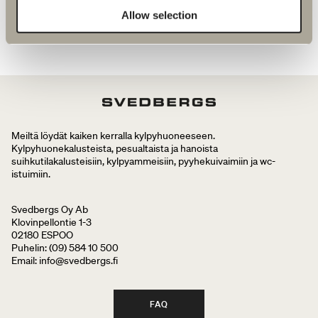
Allow selection
SIIRRY TUOTTEESEEN
Meiltä löydät kaiken kerralla kylpyhuoneeseen.
Kylpyhuonekalusteista, pesualtaista ja hanoista
suihkutilakalusteisiin, kylpyammeisiin, pyyhekuivaimiin ja wc-
istuimiin.
Svedbergs Oy Ab
Klovinpellontie 1-3
02180 ESPOO
Puhelin: (09) 584 10 500
Email: info@svedbergs.fi
FAQ