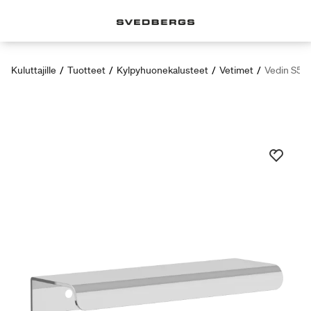
Kuluttajille
/
Tuotteet
/
Kylpyhuonekalusteet
/
Vetimet
/
Vedin S5 