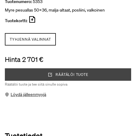
Tuotenumero:
5353
Myre pesuallas 50x36, malja-altaat, posliini, valkoinen
Tuotekortti:
TYHJENNÄ VALINNAT
Hinta 2 701 €
RÄÄTÄLÖI TUOTE
Räätälöi tuote ja tee siitä sinulle sopiva
Löydä jälleenmyyjä
Tuotetiedot