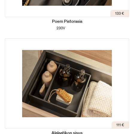
133 €
Poem Pistorasia
230V
111 €
Alalaatikon sisus