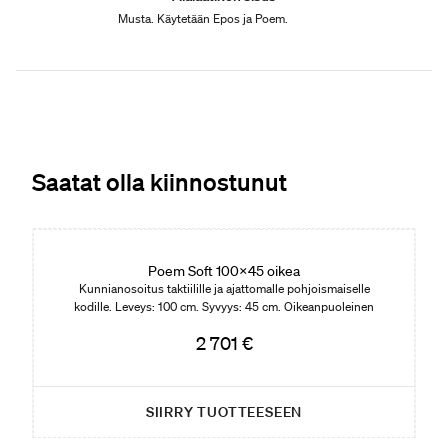
Musta. Käytetään Epos ja Poem.
Saatat olla kiinnostunut
Edition 01
Poem Soft 100x45 oikea
Kunnianosoitus taktiilille ja ajattomalle pohjoismaiselle
kodille. Leveys: 100 cm. Syvyys: 45 cm. Oikeanpuoleinen
malli, avohylly vasemmalla.
2 701 €
SIIRRY TUOTTEESEEN