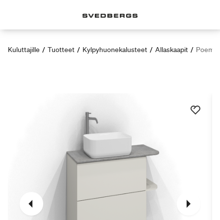
Kuluttajille
/
Tuotteet
/
Kylpyhuonekalusteet
/
Allaskaapit
/
Poem S