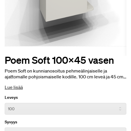
Poem Soft 100x45 vasen
Poem Soft on kunnianosoitus pehmeälinjaiselle ja
ajattomalle pohjoismaiselle kodille. 100 cm leveä ja 45 cm
syvä allaskaappi on vasemmanpuoleinen, ja siinä on
Lue lisää
avohylly oikealla puolella – tasapainoinen yhdistelmä
fiksua säilytystä ja tyylikästä esillepanoa. Saatavana tammi,
Leveys
tumma saarni ja Havre -sävyissä, joissa pyöristetyt muodot
ja aito puuviilu yhdistyvät maanläheiseen väripalettiin ja
luovat lämpimän, selkeälinjaisen ilmeen. Valitse pöytätaso
kestävästä graniittikeramiikasta – naarmuuntumaton,
Syvyys
kuumuutta kestävä ja arkeen sopiva valinta.