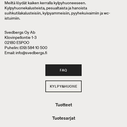
Meiltä löydät kaiken kerralla kylpyhuoneeseen.
Kylpyhuonekalusteista, pesualtaista ja hanoista
suihkutilakalusteisiin, kylpyammeisiin, pyyhekuivaimiin ja wc-
istuimiin.
Svedbergs Oy Ab
Klovinpellontie 1-3
02180 ESPOO
Puhelin: (09) 584 10 500
Email: info@svedbergs.fi
FAQ
KYLPY&HUONE
Tuotteet
Tuotesarjat