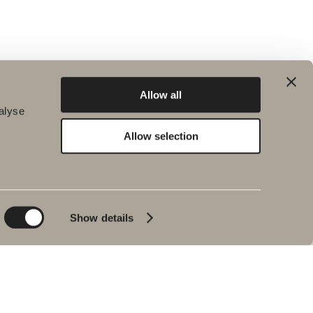
Allow all
alyse
Allow selection
Kestävä kehitys
Inspiraatio
Planet
Kylpy&Huone
Product
Kylpyammeet
Show details
People
Lyijynmusta
Vinkkejä ja ohjeita
Sisustusreportaasi
Meidän
kylpyhuoneemme
Johan Körnerin
haastattelu