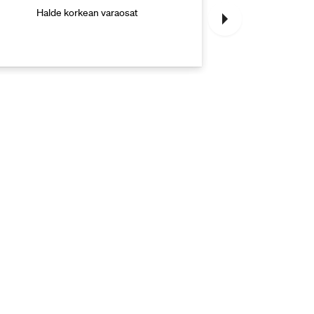
Halde korkean varaosat
Halde korkea