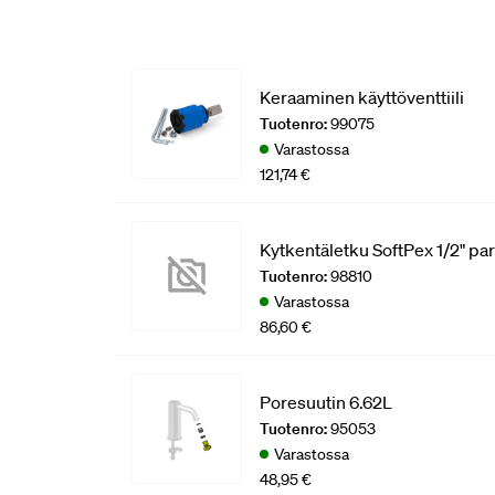
Keraaminen käyttöventtiili
Tuotenro:
99075
Varastossa
121,74 €
Kytkentäletku SoftPex 1/2" p
Tuotenro:
98810
Varastossa
86,60 €
Poresuutin 6.62L
Tuotenro:
95053
Varastossa
48,95 €