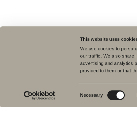
This website uses cookie
We use cookies to personal
our traffic. We also share 
advertising and analytics 
provided to them or that th
Tuo
Kyl
Meiltä löydät kaiken kerralla
Pes
kylpyhuoneeseen.
Consent
Necessary
Kylpyhuonekalusteista, pesualtaista ja
Sui
Selection
hanoista suihkutilakalusteisiin,
Kyl
kylpyammeisiin, pyyhekuivaimiin ja wc-
Suih
istuimiin.
am
Pyy
Svedbergs Oy Ab
WC-
Klovinpellontie 1-3
Tar