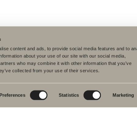
s
ise content and ads, to provide social media features and to an
information about your use of our site with our social media,
partners who may combine it with other information that you’ve
ey’ve collected from your use of their services.
tteet
Tuotesarjat
Luo kylpyhuoneesi
pyhuonekalusteet
Poem Soft
Kylphuoneesi
digitaalisesti
uallashana
Uutuuksia
kylpyhuoneeseen
Blueprint
Preferences
Statistics
Marketing
hkutilakalusteet
Kalustesarjat
Luo kylpyhuoneesi
pyammeet
Graniittikeramiikka
ku- ja
mehanat
Mocca
hekuivaimet
Suihkutilakalusteemme
istuimet
Peilit
vikkeet
Peilikaapit