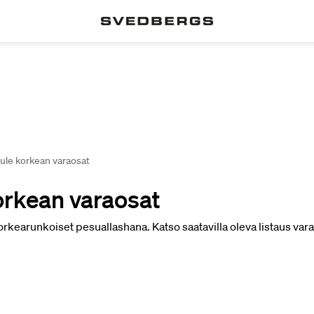
ule korkean varaosat
orkean varaosat
rkearunkoiset pesuallashana. Katso saatavilla oleva listaus varao