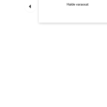
raosat
Halde varaosat