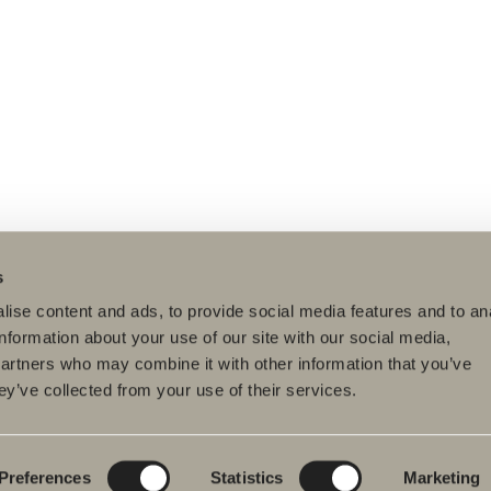
s
ise content and ads, to provide social media features and to an
information about your use of our site with our social media,
partners who may combine it with other information that you’ve
ey’ve collected from your use of their services.
tteet
Tuotesarjat
Luo kylpyhuoneesi
pyhuonekalusteet
Poem Soft
Kylphuoneesi
digitaalisesti
uallashana
Uutuuksia
kylpyhuoneeseen
Blueprint
Preferences
Statistics
Marketing
hkutilakalusteet