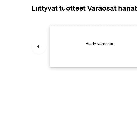
Liittyvät tuotteet Varaosat hanat
raosat
Halde varaosat