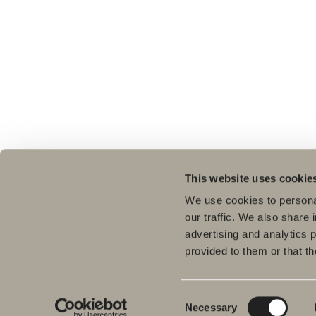
This website uses cookie
We use cookies to personal
our traffic. We also share 
advertising and analytics 
provided to them or that th
Tuo
Kyl
Meiltä löydät kaiken kerralla
Pes
kylpyhuoneeseen.
Consent
Necessary
Kylpyhuonekalusteista, pesualtaista ja
Sui
Selection