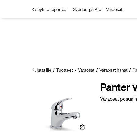
Kylpyhuoneportaali
Svedbergs Pro
Varaosat
Kuluttajille
/
Tuotteet
/
Varaosat
/
Varaosat hanat
/
Pa
Panter 
Varaosat pesualla