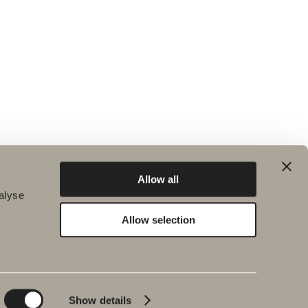
Allow all
alyse
Allow selection
Kestävä kehitys
Inspiraatio
Planet
Kylpy&Huone
Product
Kylpyammeet
Show details
People
Lyijynmusta