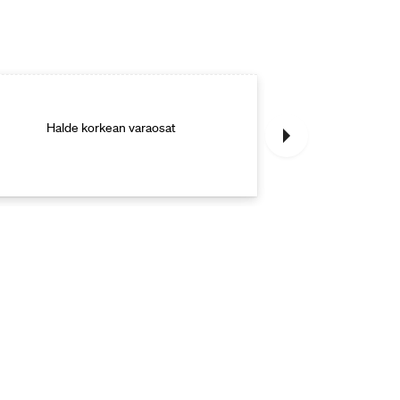
Halde korkean varaosat
Halde korkea