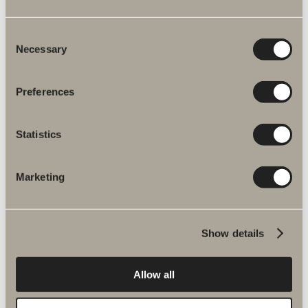
Tuotenro:
98207
Varastossa
Consent
74,05 €
Necessary
Selection
LISÄÄ OSTOSKORIIN
Preferences
Statistics
Marketing
Tuotetiedot
Show details
Tuotekuvaus
Allow all
Tuotenumero