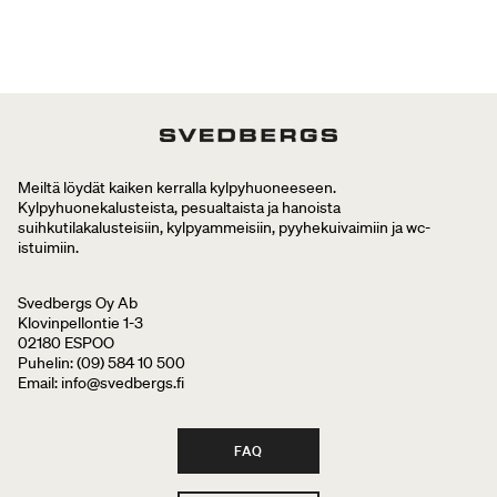
Meiltä löydät kaiken kerralla kylpyhuoneeseen.
Kylpyhuonekalusteista, pesualtaista ja hanoista
suihkutilakalusteisiin, kylpyammeisiin, pyyhekuivaimiin ja wc-
istuimiin.
Svedbergs Oy Ab
Klovinpellontie 1-3
02180 ESPOO
Puhelin: (09) 584 10 500
Email: info@svedbergs.fi
FAQ