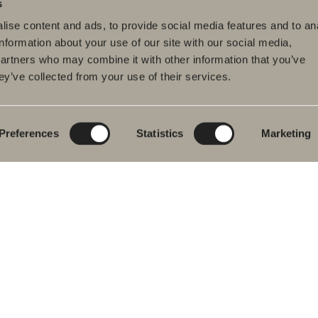
s
ise content and ads, to provide social media features and to an
information about your use of our site with our social media,
partners who may combine it with other information that you’ve
ey’ve collected from your use of their services.
tteet
Tuotesarjat
Luo kylpyhuoneesi
pyhuonekalusteet
Poem Soft
Kylphuoneesi
digitaalisesti
uallashana
Uutuuksia
kylpyhuoneeseen
Blueprint
Preferences
Statistics
Marketing
hkutilakalusteet
Kalustesarjat
Luo kylpyhuoneesi
pyammeet
Graniittikeramiikka
ku- ja
mehanat
Mocca
hekuivaimet
Suihkutilakalusteemme
istuimet
Peilit
vikkeet
Peilikaapit
aosat
Riippuvalaisin
Säilytys
Kodinhoitohuone
Pesualtaat
Hanat
Vetimet