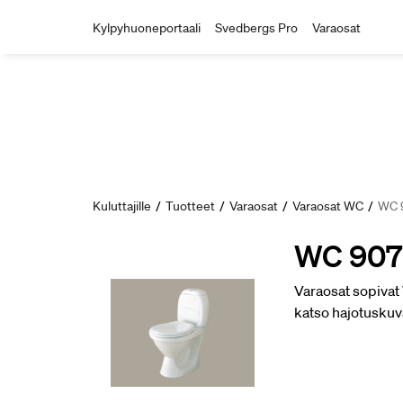
Kylpyhuoneportaali
Svedbergs Pro
Varaosat
Kuluttajille
/
Tuotteet
/
Varaosat
/
Varaosat WC
/
WC 9
WC 9070
Varaosat sopivat 
katso hajotuskuva