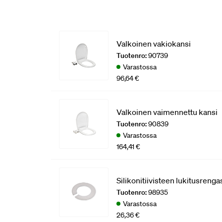
Valkoinen vakiokansi
Tuotenro:
90739
Varastossa
96,64 €
Valkoinen vaimennettu kansi
Tuotenro:
90839
Varastossa
164,41 €
Silikonitiivisteen lukitusrenga
Tuotenro:
98935
Varastossa
26,36 €