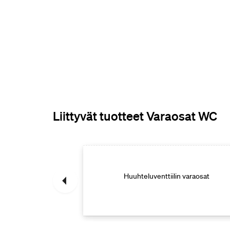
Liittyvät tuotteet Varaosat WC
ovan WC-istuimen
t
Huuhteluventtiilin varaosat