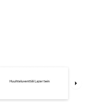
Huuhteluventtiili Lazer twin
Huuhteluv