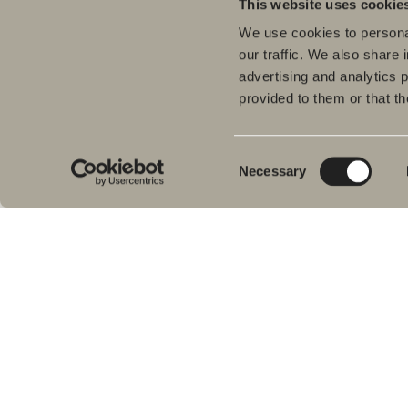
This website uses cookie
We use cookies to personal
our traffic. We also share 
advertising and analytics 
provided to them or that th
Tuo
Kyl
Meiltä löydät kaiken kerralla
Pes
kylpyhuoneeseen.
Consent
Necessary
Kylpyhuonekalusteista, pesualtaista ja
Sui
Selection
hanoista suihkutilakalusteisiin,
Kyl
kylpyammeisiin, pyyhekuivaimiin ja wc-
Suih
istuimiin.
am
Pyy
Svedbergs Oy Ab
WC-
Klovinpellontie 1-3
Tar
02180 ESPOO
Var
Puhelin: (09) 584 10 500
Email: info@svedbergs.fi