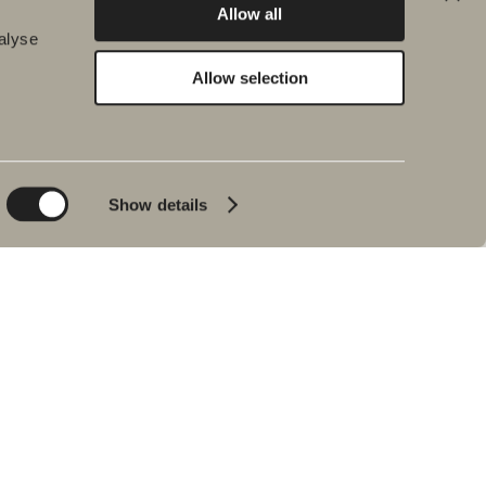
Allow all
alyse
Allow selection
Kestävä kehitys
Inspiraatio
Planet
Kylpy&Huone
Product
Kylpyammeet
Show details
People
Lyijynmusta
Vinkkejä ja ohjeita
Sisustusreportaasi
Meidän
kylpyhuoneemme
Johan Körnerin
haastattelu