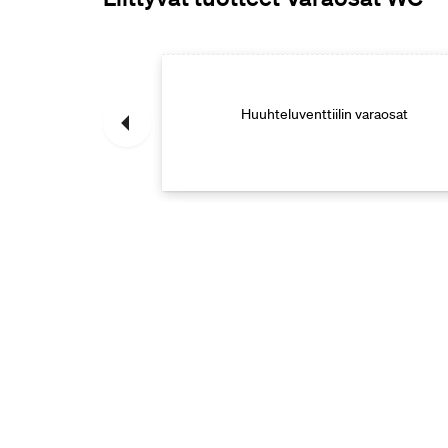
ovan WC-istuimen
t
Huuhteluventtiilin varaosat