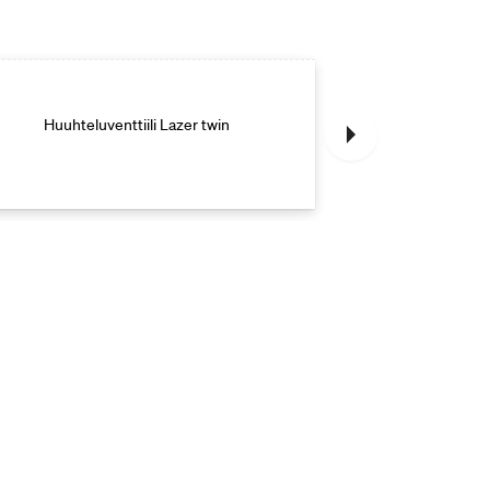
Huuhteluventtiili Lazer twin
Huuhteluv