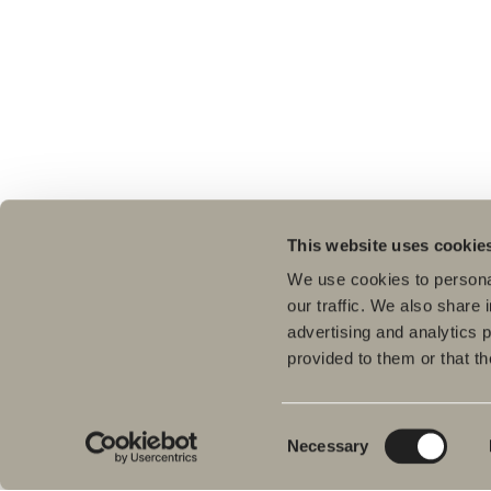
This website uses cookie
We use cookies to personal
our traffic. We also share 
advertising and analytics 
provided to them or that th
Tuo
Kyl
Meiltä löydät kaiken kerralla
Pes
kylpyhuoneeseen.
Consent
Necessary
Kylpyhuonekalusteista, pesualtaista ja
Sui
Selection
hanoista suihkutilakalusteisiin,
Kyl
kylpyammeisiin, pyyhekuivaimiin ja wc-