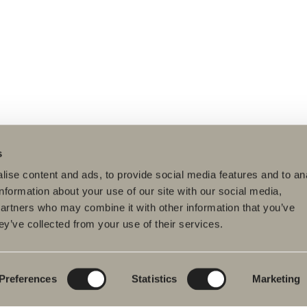
s
ise content and ads, to provide social media features and to an
information about your use of our site with our social media,
partners who may combine it with other information that you’ve
ey’ve collected from your use of their services.
tteet
Tuotesarjat
Luo kylpyhuoneesi
pyhuonekalusteet
Poem Soft
Kylphuoneesi
digitaalisesti
uallashana
Uutuuksia
kylpyhuoneeseen
Blueprint
Preferences
Statistics
Marketing
hkutilakalusteet
Kalustesarjat
Luo kylpyhuoneesi
pyammeet