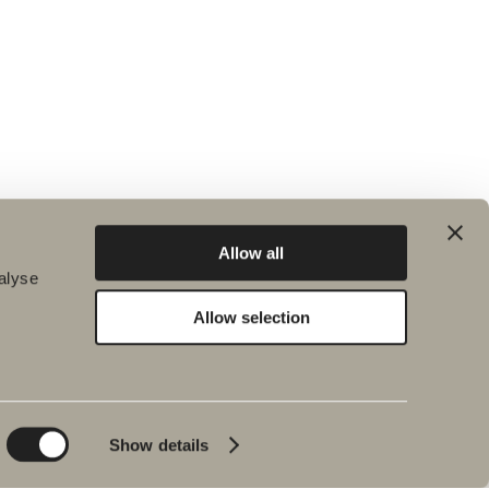
Allow all
alyse
Allow selection
Kestävä kehitys
Inspiraatio
Planet
Kylpy&Huone
Product
Kylpyammeet
Show details
People
Lyijynmusta
Vinkkejä ja ohjeita