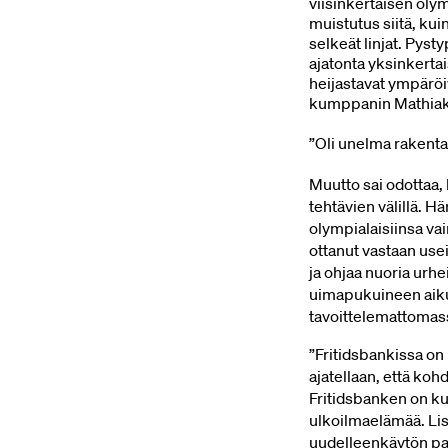
viisinkertaisen oly
muistutus siitä, ku
selkeät linjat. Pyst
ajatonta yksinkertai
heijastavat ympäröi
kumppanin Mathiak
”Oli unelma rakentaa 
Muutto sai odottaa, 
tehtävien välillä. H
olympialaisiinsa vai
ottanut vastaan usei
ja ohjaa nuoria urhei
uimapukuineen aikui
tavoittelemattomassa
”Fritidsbankissa on
ajatellaan, että kohd
Fritidsbanken on kui
ulkoilmaelämää. Lis
uudelleenkäytön par