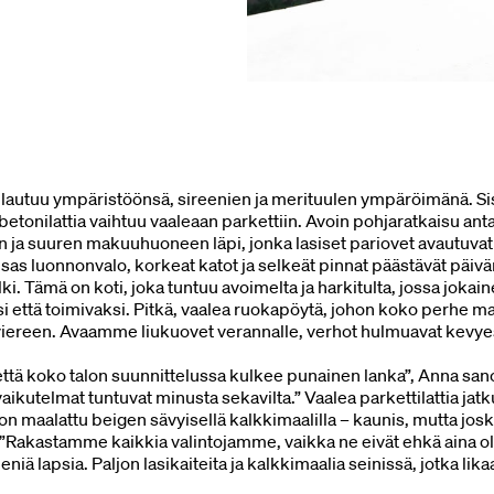
ulautuu ympäristöönsä, sireenien ja merituulen ympäröimänä. Sisä
 betonilattia vaihtuu vaaleaan parkettiin. Avoin pohjaratkaisu anta
n ja suuren makuuhuoneen läpi, jonka lasiset pariovet avautuvat 
sas luonnonvalo, korkeat katot ja selkeät pinnat päästävät päiv
i. Tämä on koti, joka tuntuu avoimelta ja harkitulta, jossa jokai
si että toimivaksi. Pitkä, vaalea ruokapöytä, johon koko perhe ma
iereen. Avaamme liukuovet verannalle, verhot hulmuavat kevyes
, että koko talon suunnittelussa kulkee punainen lanka”, Anna san
 vaikutelmat tuntuvat minusta sekavilta.” Vaalea parkettilattia jat
on maalattu beigen sävyisellä kalkkimaalilla – kaunis, mutta jos
”Rakastamme kaikkia valintojamme, vaikka ne eivät ehkä aina ole
eniä lapsia. Paljon lasikaiteita ja kalkkimaalia seinissä, jotka lik