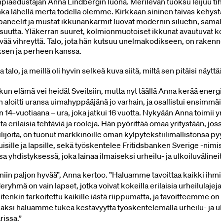
mpiaedustajan Anna Lindbergin luona. Merilevän tuoksu leijuu ti
inka lähellä merta todella olemme. Kirkkaan sininen taivas kehys
ypaneelit ja mustat ikkunankarmit luovat modernin siluetin, sama
suutta. Yläkerran suuret, kolmionmuotoiset ikkunat avautuvat koh
vää vihreyttä. Talo, jota hän kutsuu unelmakodikseen, on raken
sen ja perheen kanssa.
talo, ja meillä oli hyvin selkeä kuva siitä, miltä sen pitäisi näytt
kun elämä vei heidät Sveitsiin, mutta nyt täällä Anna kerää energ
än aloitti uransa uimahyppääjänä jo varhain, ja osallistui ensimmäi
n 14-vuotiaana – ura, joka jatkui 16 vuotta. Nykyään Anna toimii yr
ta erilaisia tehtäviä ja rooleja. Hän pyörittää omaa yritystään, jos
lijoita, on tuonut
mar
kkinoille oman kylpytekstiilimallistonsa p
sille ja lapsille, sekä työskentelee Fritidsbanken Sverige -nimi
 yhdistyksessä, joka lainaa ilmaiseksi urheilu- ja ulkoiluvälinei
 niin paljon hyvää”, Anna kertoo. ”Haluamme tavoittaa kaikki ihmi
eryhmä on vain lapset, jotka voivat kokeilla erilaisia urheilulajeja
tenkin tarkoitettu kaikille iästä riippumatta, ja tavoitteemme on
äksi haluamme tukea kestävyyttä työskentelemällä urheilu- ja u
issa.”