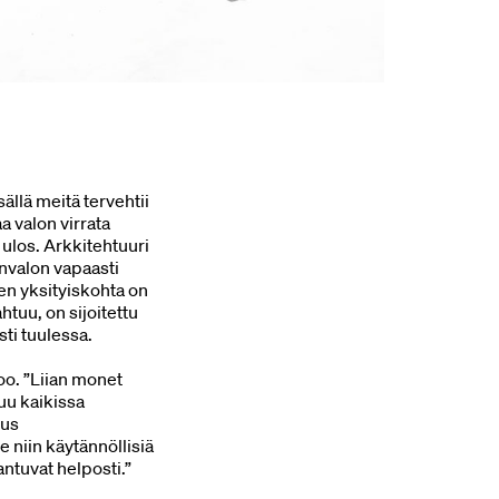
llä meitä tervehtii
a valon virrata
ulos. Arkkitehtuuri
änvalon vapaasti
nen yksityiskohta on
htuu, on sijoitettu
ti tuulessa.
oo. ”Liian monet
kuu kaikissa
kus
 niin käytännöllisiä
aantuvat helposti.”