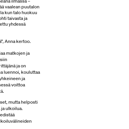
heänä ilmassa –
tää vaalean puutalon
lla kun talo huokuu
ti taivasta ja
nettu yhdessä
ää”, Anna kertoo.
iaa matkojen ja
siin
ittäjänä ja on
sa luennoi, kouluttaa
yyhkeineen ja
sessä voittoa
tä.
set, mutta helposti
 ja ulkoilua.
 edistää
lkoiluvälineiden