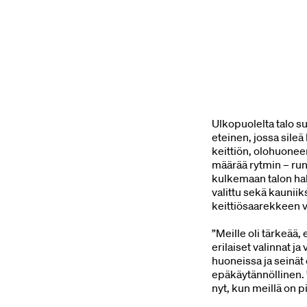
Ulkopuolelta talo s
eteinen, jossa sileä
keittiön, olohuonee
määrää rytmin – run
kulkemaan talon halk
valittu sekä kauniik
keittiösaarekkeen v
”Meille oli tärkeää
erilaiset valinnat ja
huoneissa ja seinät 
epäkäytännöllinen. 
nyt, kun meillä on pi