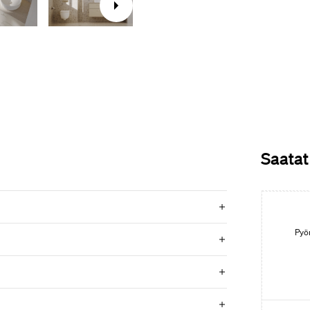
Saatat
Pyör