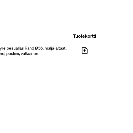
Tuotekortti
re pesuallas Rand Ø36, malja-altaat,
nd, posliini, valkoinen