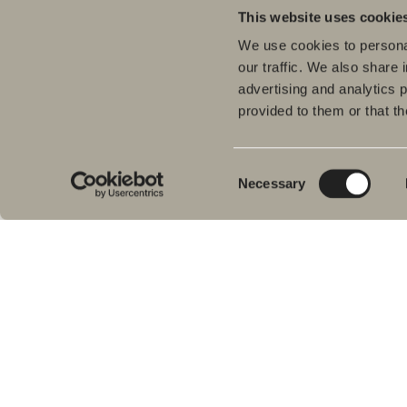
This website uses cookie
We use cookies to personal
our traffic. We also share 
advertising and analytics 
provided to them or that th
Tuo
Kyl
Meiltä löydät kaiken kerralla
Pes
kylpyhuoneeseen.
Consent
Necessary
Kylpyhuonekalusteista, pesualtaista ja
Sui
Selection
hanoista suihkutilakalusteisiin,
Kyl
kylpyammeisiin, pyyhekuivaimiin ja wc-
Suih
istuimiin.
am
Pyy
Svedbergs Oy Ab
WC-
Klovinpellontie 1-3
Tar
02180 ESPOO
Var
Puhelin: (09) 584 10 500
Email: info@svedbergs.fi