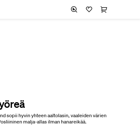
yöreä
nd sopii hyvin yhteen aaltolasin, vaaleiden värien
Posliininen malja-allas ilman hanareikää.