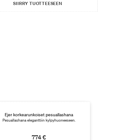
SIIRRY TUOTTEESEEN
Ejer korkearunkoiset pesuallashana
Pesuallashana eleganttiin kylpyhuoneeseen.
774 €