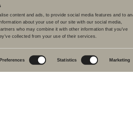
s
ise content and ads, to provide social media features and to an
information about your use of our site with our social media,
partners who may combine it with other information that you’ve
ey’ve collected from your use of their services.
tteet
Tuotesarjat
Luo kylpyhuoneesi
pyhuonekalusteet
Poem Soft
Kylphuoneesi
digitaalisesti
uallashana
Uutuuksia
kylpyhuoneeseen
Blueprint
Preferences
Statistics
Marketing
hkutilakalusteet
Kalustesarjat
Luo kylpyhuoneesi
pyammeet
Graniittikeramiikka
ku- ja
mehanat
Mocca
hekuivaimet
Suihkutilakalusteemme
istuimet
Peilit
vikkeet
Peilikaapit
aosat
Riippuvalaisin
Säilytys
Kodinhoitohuone
Pesualtaat
Hanat