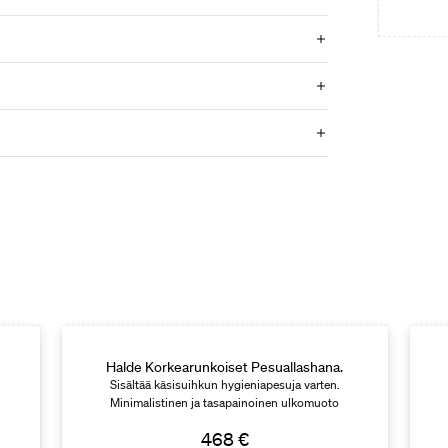
Halde Korkearunkoiset Pesuallashana.
Sisältää käsisuihkun hygieniapesuja varten.
Minimalistinen ja tasapainoinen ulkomuoto
yhdistettynä fiksuihin toiminnallisuuksiin.
468 €