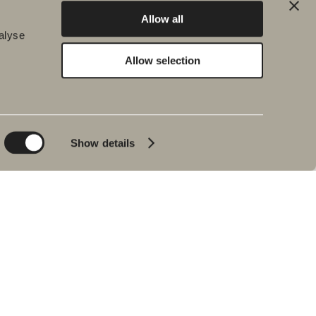
Allow all
alyse
Allow selection
Kestävä kehitys
Inspiraatio
Planet
Kylpy&Huone
Product
Kylpyammeet
Show details
People
Lyijynmusta
Vinkkejä ja ohjeita
Sisustusreportaasi
Meidän
kylpyhuoneemme
Johan Körnerin
haastattelu