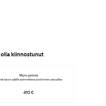
 olla kiinnostunut
Myre pyöreä
eä tason päälle asennettava posliininen pesuallas
410 €