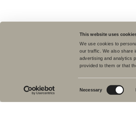
This website uses cookie
We use cookies to personal
our traffic. We also share 
advertising and analytics 
provided to them or that th
Tuo
Kyl
Meiltä löydät kaiken kerralla
Pes
kylpyhuoneeseen.
Consent
Necessary
Kylpyhuonekalusteista, pesualtaista ja
Sui
Selection
hanoista suihkutilakalusteisiin,
Kyl
kylpyammeisiin, pyyhekuivaimiin ja wc-
Suih
istuimiin.
am
Pyy
Svedbergs Oy Ab
WC-
Klovinpellontie 1-3
Tar
02180 ESPOO
Var