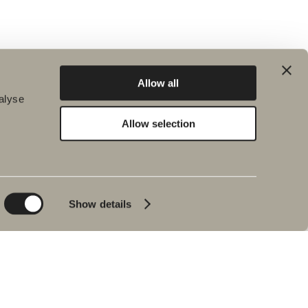
Allow all
alyse
Allow selection
Kestävä kehitys
Inspiraatio
Planet
Kylpy&Huone
Product
Kylpyammeet
Show details
People
Lyijynmusta
Vinkkejä ja ohjeita
Sisustusreportaasi
Meidän
kylpyhuoneemme
Johan Körnerin
haastattelu