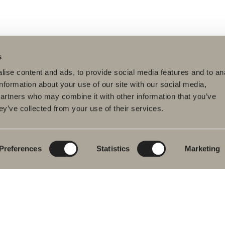
s
ise content and ads, to provide social media features and to an
information about your use of our site with our social media,
partners who may combine it with other information that you’ve
ey’ve collected from your use of their services.
tteet
Tuotesarjat
Luo kylpyhuoneesi
pyhuonekalusteet
Poem Soft
Kylphuoneesi
digitaalisesti
uallashana
Uutuuksia
kylpyhuoneeseen
Blueprint
Preferences
Statistics
Marketing
hkutilakalusteet
Kalustesarjat
Luo kylpyhuoneesi
pyammeet
Graniittikeramiikka
ku- ja
mehanat
Mocca
hekuivaimet
Suihkutilakalusteemme
istuimet
Peilit
vikkeet
Peilikaapit
aosat
Riippuvalaisin