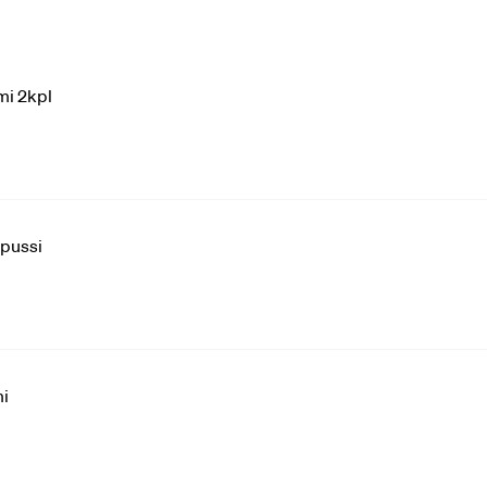
mi 2kpl
 pussi
mi