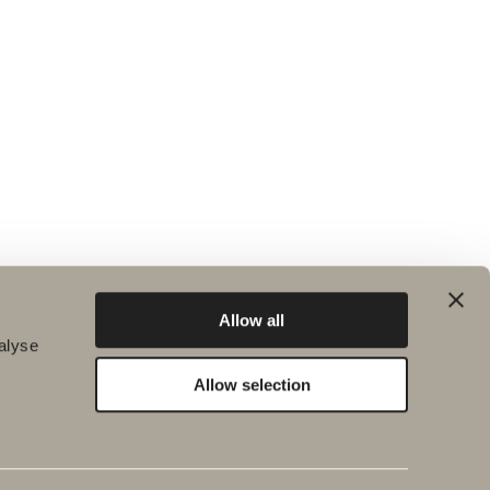
Allow all
alyse
Allow selection
Kestävä kehitys
Inspiraatio
Planet
Kylpy&Huone