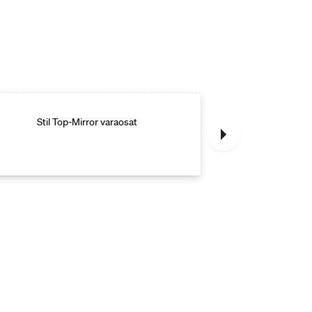
Stil Top-Mirror varaosat
Ny-Line 55 hal