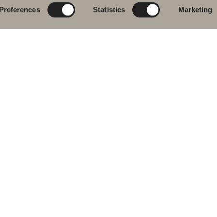
uallashana
Uutuuksia
kylpyhuoneeseen
Blueprint
Preferences
Statistics
Marketing
hkutilakalusteet
Kalustesarjat
Luo kylpyhuoneesi
pyammeet
Graniittikeramiikka
ku- ja
mehanat
Mocca
hekuivaimet
Suihkutilakalusteemme
istuimet
Peilit
vikkeet
Peilikaapit
aosat
Riippuvalaisin
Säilytys
Kodinhoitohuone
Pesualtaat
Hanat
Vetimet
Pyyhekuivaimet
aa meitä sosiaalisessa mediassa