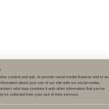
s
ise content and ads, to provide social media features and to an
information about your use of our site with our social media,
partners who may combine it with other information that you’ve
ey’ve collected from your use of their services.
tteet
Tuotesarjat
Luo kylpyhuoneesi
pyhuonekalusteet
Poem Soft
Kylphuoneesi
digitaalisesti