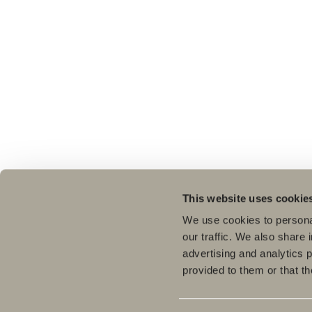
This website uses cookie
We use cookies to personal
our traffic. We also share 
advertising and analytics 
provided to them or that th
Tuo
Kyl
Meiltä löydät kaiken kerralla