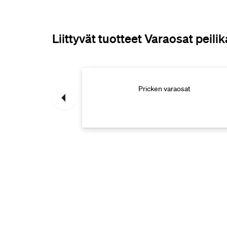
Liittyvät tuotteet Varaosat peilik
aosat
Pricken varaosat