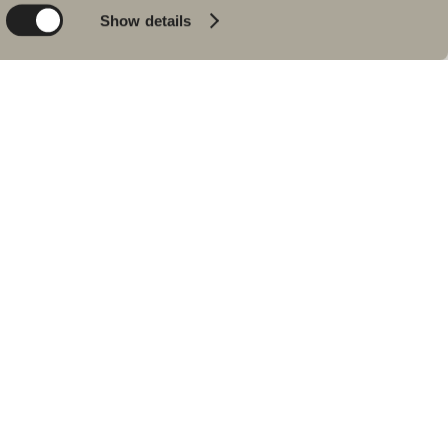
Product
Kylpyammeet
Show details
People
Lyijynmusta
Vinkkejä ja ohjeita
Sisustusreportaasi
Meidän
kylpyhuoneemme
Johan Körnerin
haastattelu
Jälleenmyyjät
VARAOSAT