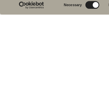
Pes
kylpyhuoneeseen.
Consent
Necessary
Kylpyhuonekalusteista, pesualtaista ja
Sui
Selection
hanoista suihkutilakalusteisiin,
Kyl
kylpyammeisiin, pyyhekuivaimiin ja wc-
Suih
istuimiin.
am
Pyy
Svedbergs Oy Ab
WC-
Klovinpellontie 1-3
Tar
02180 ESPOO
Var
Puhelin: (09) 584 10 500
Email: info@svedbergs.fi
FAQ
KYLPY&HUONE
Kieli:
Seur