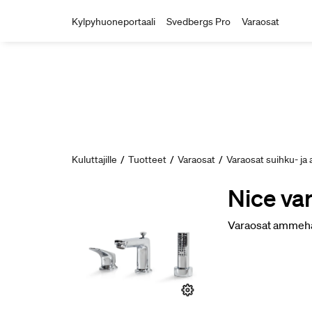
Kylpyhuoneportaali
Svedbergs Pro
Varaosat
Kuluttajille
/
Tuotteet
/
Varaosat
/
Varaosat suihku- j
Nice va
Varaosat ammehana