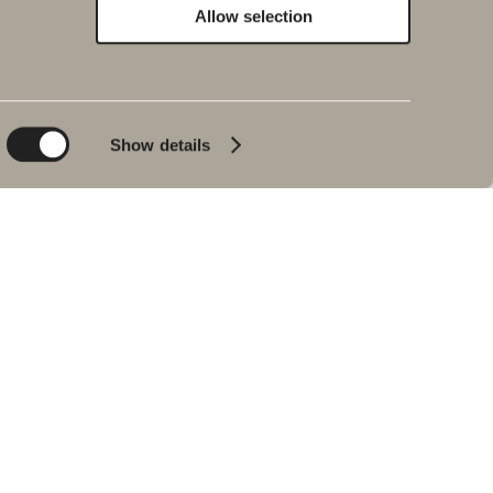
Allow selection
Kestävä kehitys
Inspiraatio
Planet
Kylpy&Huone
Product
Kylpyammeet
Show details
People
Lyijynmusta
Vinkkejä ja ohjeita
Sisustusreportaasi
Meidän
kylpyhuoneemme
Johan Körnerin
haastattelu