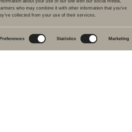
information about your use of our site with our social media,
partners who may combine it with other information that you’ve
ey’ve collected from your use of their services.
tteet
Tuotesarjat
Luo kylpyhuoneesi
pyhuonekalusteet
Poem Soft
Kylphuoneesi
digitaalisesti
uallashana
Uutuuksia
kylpyhuoneeseen
Blueprint
Preferences
Statistics
Marketing
hkutilakalusteet
Kalustesarjat
Luo kylpyhuoneesi
pyammeet
Graniittikeramiikka
ku- ja
mehanat
Mocca
hekuivaimet
Suihkutilakalusteemme
istuimet
Peilit
vikkeet
Peilikaapit
aosat
Riippuvalaisin
Säilytys
Kodinhoitohuone
Pesualtaat
Hanat
Vetimet
Pyyhekuivaimet