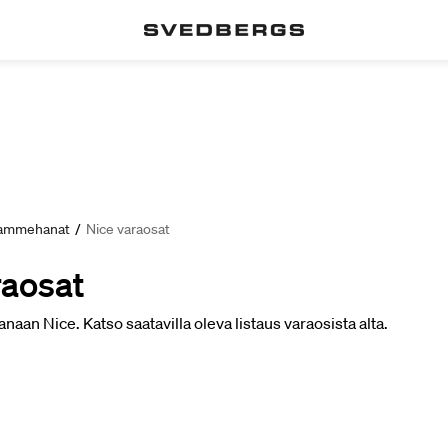
a ammehanat
/
Nice varaosat
raosat
an Nice. Katso saatavilla oleva listaus varaosista alta.