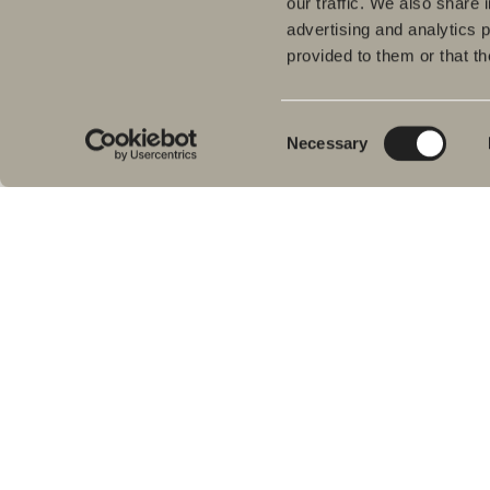
our traffic. We also share 
advertising and analytics 
provided to them or that th
Tuo
Kyl
Meiltä löydät kaiken kerralla
Pes
kylpyhuoneeseen.
Consent
Necessary
Kylpyhuonekalusteista, pesualtaista ja
Sui
Selection
hanoista suihkutilakalusteisiin,
Kyl
kylpyammeisiin, pyyhekuivaimiin ja wc-
Suih
istuimiin.
am
Pyy
Svedbergs Oy Ab
WC-
Klovinpellontie 1-3
Tar
02180 ESPOO
Var
Puhelin: (09) 584 10 500
Email: info@svedbergs.fi