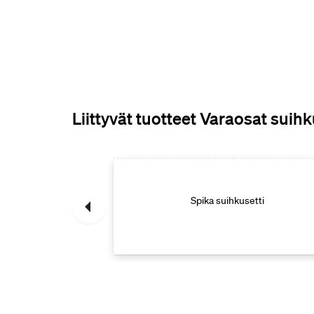
Liittyvät tuotteet Varaosat sui
tihanan varaosat
Spika suihkusetti