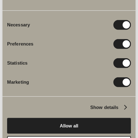
Tuotetiedot
Consent
Necessary
Selection
Preferences
Statistics
Liittyvät tuotteet Varaosat suihku- ja
ammehanat
Marketing
Show details
Spika suihkusetti
Allow all