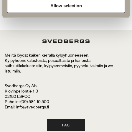
Allow selection
Meiltä löydät kaiken kerralla kylpyhuoneeseen.
Kylpyhuonekalusteista, pesualtaista ja hanoista
suihkutilakalusteisiin, kylpyammeisiin, pyyhekuivaimiin ja wc-
istuimiin.
Svedbergs Oy Ab
Klovinpellontie 1-3
02180 ESPOO
Puhelin: (09) 584 10 500
Email: info@svedbergs.fi
FAQ