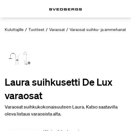
Kuluttajille
/
Tuotteet
/
Varaosat
/
Varaosat suihku- ja ammehanat
/
Laura suihkusetti De Lux
varaosat
Varaosat suihkukokonaisuuteen Laura. Katso saatavilla
oleva listaus varaosista alta.