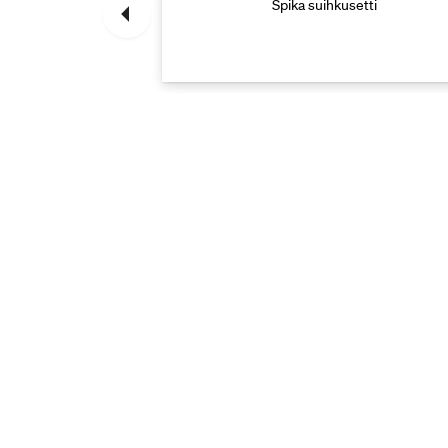
tihanan varaosat
Spika suihkusetti