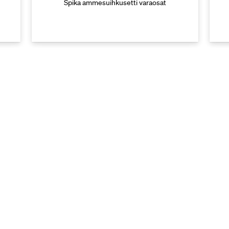
Spika ammesuihkusetti varaosat