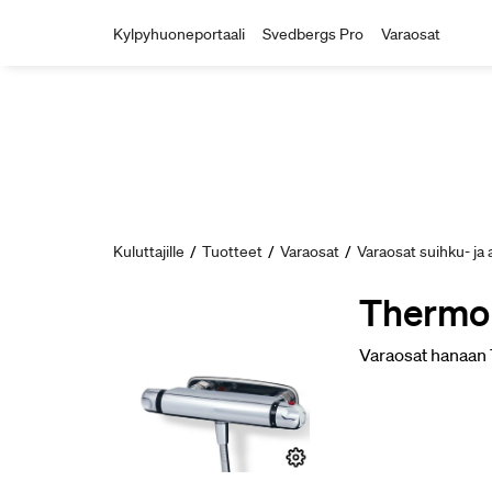
Kylpyhuoneportaali
Svedbergs Pro
Varaosat
Kuluttajille
/
Tuotteet
/
Varaosat
/
Varaosat suihku- j
Thermo 
Varaosat hanaan T