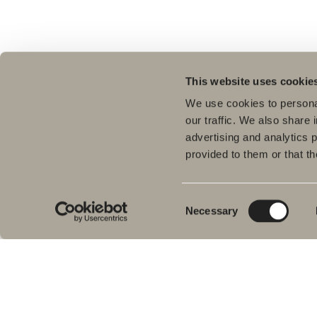
This website uses cookie
We use cookies to personal
our traffic. We also share 
advertising and analytics 
provided to them or that th
Tuo
Kyl
Meiltä löydät kaiken kerralla
Pes
kylpyhuoneeseen.
Consent
Necessary
Kylpyhuonekalusteista, pesualtaista ja
Sui
Selection
hanoista suihkutilakalusteisiin,
Kyl
kylpyammeisiin, pyyhekuivaimiin ja wc-
Suih
istuimiin.
am
Pyy
Svedbergs Oy Ab
WC-
Klovinpellontie 1-3
Tar
02180 ESPOO
Var