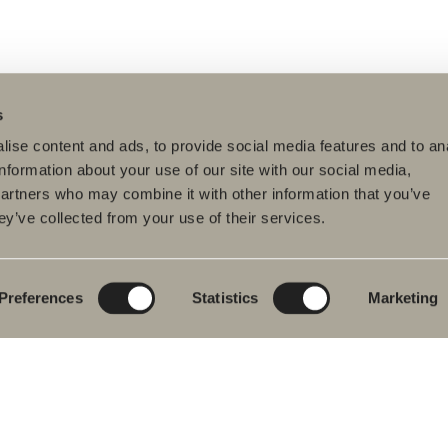
s
ise content and ads, to provide social media features and to an
information about your use of our site with our social media,
partners who may combine it with other information that you’ve
ey’ve collected from your use of their services.
tteet
Tuotesarjat
Luo kylpyhuoneesi
pyhuonekalusteet
Poem Soft
Kylphuoneesi
digitaalisesti
uallashana
Uutuuksia
kylpyhuoneeseen
Blueprint
Preferences
Statistics
Marketing
hkutilakalusteet
Kalustesarjat
Luo kylpyhuoneesi
pyammeet
Graniittikeramiikka
ku- ja
mehanat
Mocca
hekuivaimet
Suihkutilakalusteemme
istuimet
Peilit
vikkeet
Peilikaapit
aosat
Riippuvalaisin