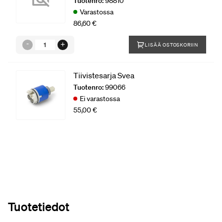
Tuotenro:
98810
Varastossa
86,60 €
LISÄÄ OSTOSKORIIN
Tiivistesarja Svea
Tuotenro:
99066
Ei varastossa
55,00 €
Tuotetiedot