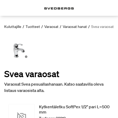
Kuluttajille
/
Tuotteet
/
Varaosat
/
Varaosat hanat
/
Svea varaosat
Svea varaosat
Varaosat Svea pesuallashanaan. Katso saatavilla oleva
listaus varaosista alta.
Kytkentäletku SoftPex 1/2" pari L=500
mm