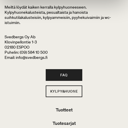
Meiltä löydät kaiken kerralla kylpyhuoneeseen.
Kylpyhuonekalusteista, pesualtaista ja hanoista
suihkutilakalusteisiin, kylpyammeisiin, pyyhekuivaimiin ja wc-
istuimiin.
Svedbergs Oy Ab
Klovinpellontie 1-3
02180 ESPOO
Puhelin: (09) 584 10 500
Email: info@svedbergs.fi
FAQ
KYLPY&HUONE
Tuotteet
Tuotesarjat