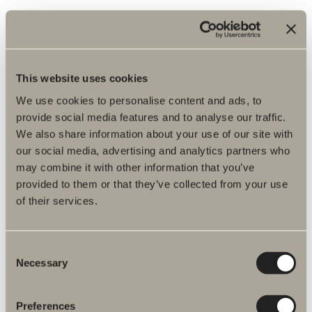
Poem -allaskaappi 160x45 4 laatikkoa ja malja-allas
Ilme on pohjoismaisen luonnonläheinen ja maanläheisen tumma.
Syvyys: 45. Leveys: 160.
This website uses cookies
We use cookies to personalise content and ads, to
Alkaen 3 336 €
provide social media features and to analyse our traffic.
We also share information about your use of our site with
Saatavilla useita vaihtoehtoja
our social media, advertising and analytics partners who
may combine it with other information that you’ve
provided to them or that they’ve collected from your use
SIIRRY TUOTTEESEEN
of their services.
Poem -allaskaappi 35 2 laatikkoa
Consent
Necessary
Selection
Ilme on pohjoismaisen luonnonläheinen ja maanläheisen tumma.
Syvyys: 35. Leveys: 50, 60, 80.
Preferences