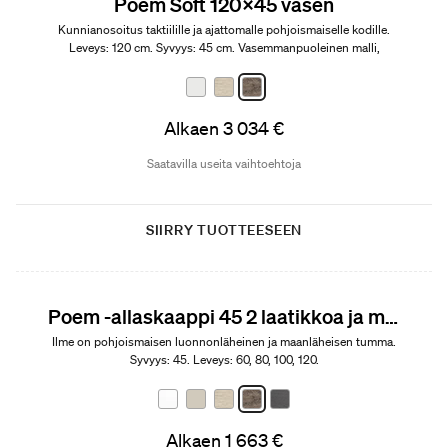
Poem Soft 120x45 vasen
Kunnianosoitus taktiilille ja ajattomalle pohjoismaiselle kodille.
Leveys: 120 cm. Syvyys: 45 cm. Vasemmanpuoleinen malli,
avohylly oikealla.
Alkaen 3 034 €
Saatavilla useita vaihtoehtoja
SIIRRY TUOTTEESEEN
Poem -allaskaappi 45 2 laatikkoa ja malja-allas
Ilme on pohjoismaisen luonnonläheinen ja maanläheisen tumma.
Syvyys: 45. Leveys: 60, 80, 100, 120.
Alkaen 1 663 €