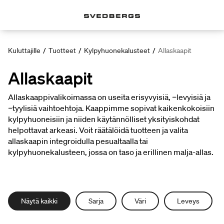
Kuluttajille
/
Tuotteet
/
Kylpyhuonekalusteet
/
Allaskaapit
Allaskaapit
Allaskaappivalikoimassa on useita erisyvyisiä, ‑levyisiä ja
‑tyylisiä vaihtoehtoja. Kaappimme sopivat kaikenkokoisiin
kylpyhuoneisiin ja niiden käytännölliset yksityiskohdat
helpottavat arkeasi. Voit räätälöidä tuotteen ja valita
allaskaapin integroidulla pesualtaalla tai
kylpyhuonekalusteen, jossa on taso ja erillinen malja-allas.
Näytä kaikki
Sarja
Väri
Leveys