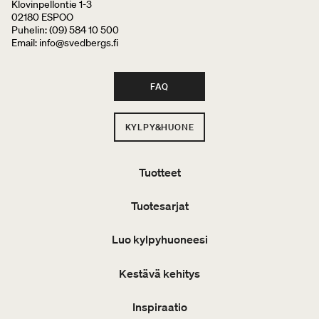
Klovinpellontie 1-3
02180 ESPOO
Puhelin: (09) 584 10 500
Email: info@svedbergs.fi
FAQ
KYLPY&HUONE
Tuotteet
Tuotesarjat
Luo kylpyhuoneesi
Kestävä kehitys
Inspiraatio