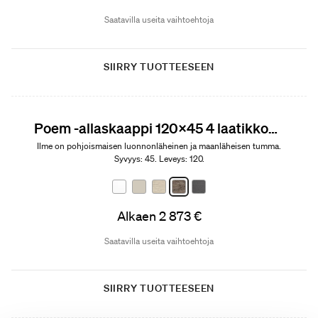
Saatavilla useita vaihtoehtoja
SIIRRY TUOTTEESEEN
Poem -allaskaappi 120x45 4 laatikkoa ja malja-allas
Ilme on pohjoismaisen luonnonläheinen ja maanläheisen tumma.
Syvyys: 45. Leveys: 120.
Alkaen 2 873 €
Saatavilla useita vaihtoehtoja
SIIRRY TUOTTEESEEN