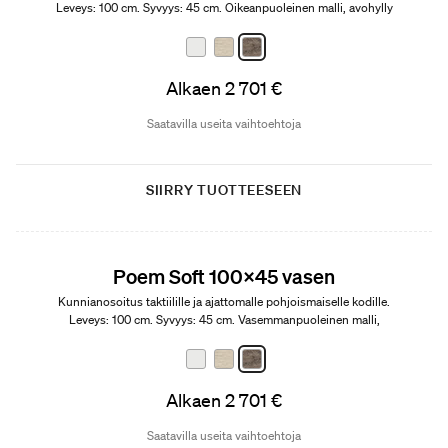
Leveys: 100 cm. Syvyys: 45 cm. Oikeanpuoleinen malli, avohylly
vasemmalla.
Alkaen 2 701 €
Saatavilla useita vaihtoehtoja
SIIRRY TUOTTEESEEN
Edition 01
Poem Soft 100x45 vasen
Kunnianosoitus taktiilille ja ajattomalle pohjoismaiselle kodille.
Leveys: 100 cm. Syvyys: 45 cm. Vasemmanpuoleinen malli,
avohylly oikealla.
Alkaen 2 701 €
Saatavilla useita vaihtoehtoja