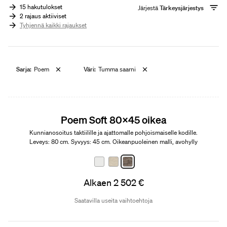
15 hakutulokset
Järjestä
Tärkeysjärjestys
2 rajaus aktiiviset
Tyhjennä kaikki rajaukset
Sarja:
Poem
Väri:
Tumma saarni
Edition 01
Poem Soft 80x45 oikea
Kunnianosoitus taktiilille ja ajattomalle pohjoismaiselle kodille.
Leveys: 80 cm. Syvyys: 45 cm. Oikeanpuoleinen malli, avohylly
vasemmalla.
Alkaen 2 502 €
Saatavilla useita vaihtoehtoja