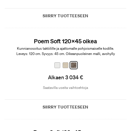
SIIRRY TUOTTEESEEN
Edition 01
Poem Soft 120x45 oikea
Kunnianosoitus taktiilille ja ajattomalle pohjoismaiselle kodille.
Leveys: 120 cm. Syvyys: 45 cm. Oikeanpuoleinen malli, avohylly
vasemmalla.
Alkaen 3 034 €
Saatavilla useita vaihtoehtoja
SIIRRY TUOTTEESEEN
Edition 01