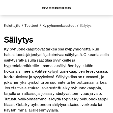
Kuluttajille
/
Tuotteet
/
Kylpyhuonekalusteet
/
Säilytys
Säilytys
Kylpyhuonekaapit ovat tärkeä osa kylpyhuonetta, kun
haluat luoda järjestystä ja toimivaa säilytystä. Oikeanlaisella
säilytysratkaisulla saat tilaa pyyhkeille ja
hygieniatarvikkeille – samalla säilyttäen tyylikkään
kokonaisilmeen. Valitse kylpyhuonekaapit eri leveyksissä,
korkeuksissa ja syvyyksissä. Säilytystilaa on runsaasti, ja
jokainen yksityiskohta on suunniteltu helpottamaan arkea.
Jos etsit valaistuksella varustettua kylpyhuonekaappia,
tarjolla on ratkaisuja, joissa yhdistyvät toimivuus ja valo.
Tutustu valikoimaamme ja löydä sopiva kylpyhuonekaappi
tilaasi. Osta kylpyhuoneen säilytysratkaisut verkosta tai
käy lähimmällä jälleenmyyjällä.