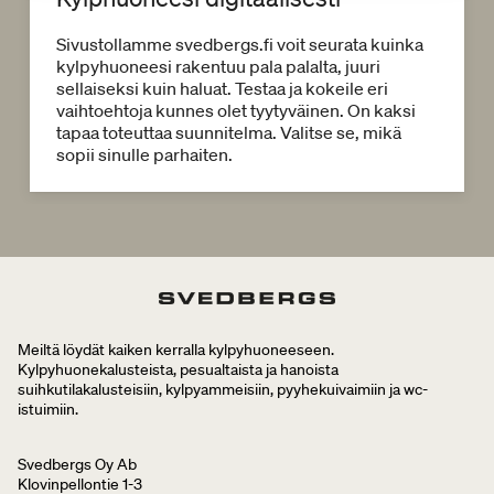
Sivustollamme svedbergs.fi voit seurata kuinka
kylpyhuoneesi rakentuu pala palalta, juuri
sellaiseksi kuin haluat. Testaa ja kokeile eri
vaihtoehtoja kunnes olet tyytyväinen. On kaksi
tapaa toteuttaa suunnitelma. Valitse se, mikä
sopii sinulle parhaiten.
Meiltä löydät kaiken kerralla kylpyhuoneeseen.
Kylpyhuonekalusteista, pesualtaista ja hanoista
suihkutilakalusteisiin, kylpyammeisiin, pyyhekuivaimiin ja wc-
istuimiin.
Svedbergs Oy Ab
Klovinpellontie 1-3