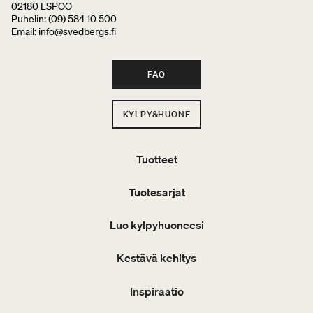
02180 ESPOO
Puhelin: (09) 584 10 500
Email: info@svedbergs.fi
FAQ
KYLPY&HUONE
Tuotteet
Tuotesarjat
Luo kylpyhuoneesi
Kestävä kehitys
Inspiraatio