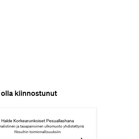
 olla kiinnostunut
Halde Korkearunkoiset Pesuallashana
H
alistinen ja tasapainoinen ulkomuoto yhdistettynä
Sisältää käsisuihk
fiksuihin toiminnallisuuksiin
ja tasapainoin