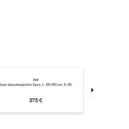
Ise
Sopii kalustesarjoihin Epos. L: 60-160 cm. S: 45.
Sopii kalustesarj
575 €