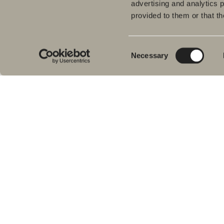
advertising and analytics 
provided to them or that th
Tuo
Kyl
Meiltä löydät kaiken kerralla
Pes
kylpyhuoneeseen.
Consent
Necessary
Kylpyhuonekalusteista, pesualtaista ja
Sui
Selection
hanoista suihkutilakalusteisiin,
Kyl
kylpyammeisiin, pyyhekuivaimiin ja wc-
Suih
istuimiin.
am
Pyy
Svedbergs Oy Ab
WC-
Klovinpellontie 1-3
Tar
02180 ESPOO
Var
Puhelin: (09) 584 10 500
Email: info@svedbergs.fi
FAQ
KYLPY&HUONE