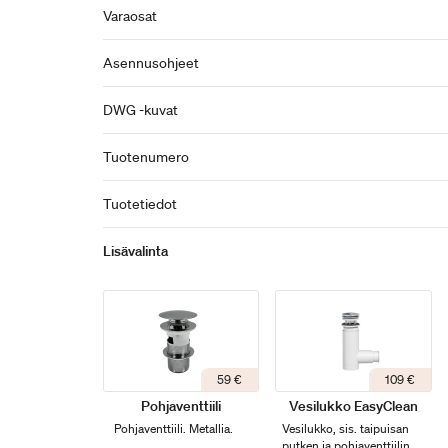
Varaosat
Asennusohjeet
DWG -kuvat
Tuotenumero
Tuotetiedot
Lisävalinta
59 €
109 €
Pohjaventtiili
Vesilukko EasyClean
Pohjaventtiili. Metallia.
Vesilukko, sis. taipuisan
putken ja pohjaventtiilin