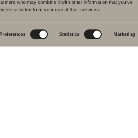
partners who may combine it with other information that you’ve
ey’ve collected from your use of their services.
tteet
Tuotesarjat
Luo kylpyhuoneesi
pyhuonekalusteet
Poem Soft
Kylphuoneesi
digitaalisesti
uallashana
Uutuuksia
kylpyhuoneeseen
Blueprint
Preferences
Statistics
Marketing
hkutilakalusteet
Kalustesarjat
Luo kylpyhuoneesi
pyammeet
Graniittikeramiikka
ku- ja
mehanat
Mocca
hekuivaimet
Suihkutilakalusteemme
istuimet
Peilit
vikkeet
Peilikaapit
aosat
Riippuvalaisin
Säilytys
Kodinhoitohuone
Pesualtaat
Hanat
Vetimet
Pyyhekuivaimet