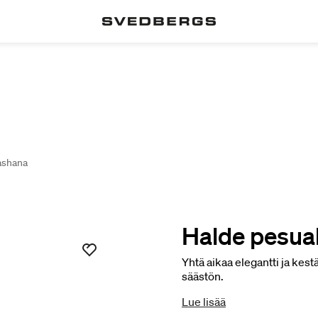
ashana
Halde pesua
Yhtä aikaa elegantti ja kes
säästön.
Lue lisää