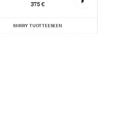
375 €
SIIRRY TUOTTEESEEN
SI