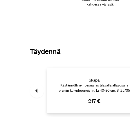
kahdessa värissä.
Täydennä
Skapa
. L: 50-80 cm. S: 35
Käytännöllinen pesuallas tilavalla allasosalla
pieniin kylyphuoneisiin. L: 40-80 cm. S: 25/35
cm
217 €