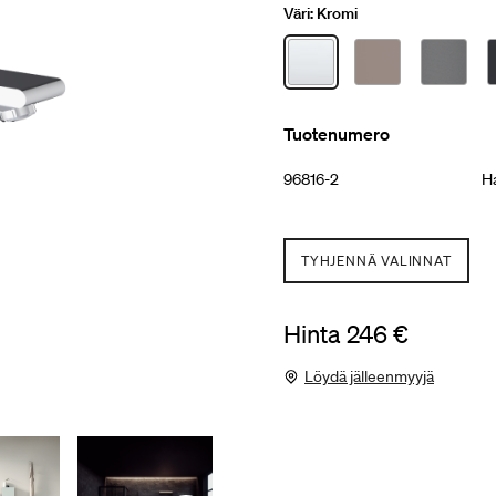
Väri:
Kromi
Tuotenumero
96816-2
Ha
TYHJENNÄ VALINNAT
Hinta 246 €
Löydä jälleenmyyjä