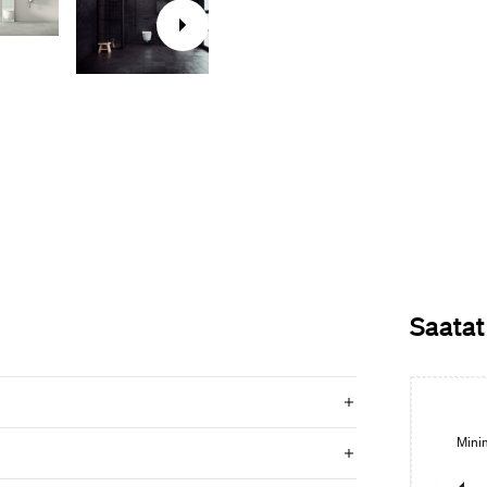
Saatat
Halde pesuallashana
Sisältää käsisuihkun hygieniapesuja varten. Minimalistinen
Minim
ja tasapainoinen ulkomuoto yhdistettynä fiksuihin
toiminnallisuuksiin.