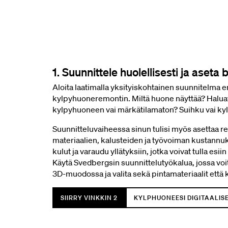
1. Suunnittele huolellisesti ja aseta 
Aloita laatimalla yksityiskohtainen suunnitelma e
kylpyhuoneremontin. Miltä huone näyttää? Halua
kylpyhuoneen vai märkätilamaton? Suihku vai 
Suunnitteluvaiheessa sinun tulisi myös asettaa rea
materiaalien, kalusteiden ja työvoiman kustann
kulut ja varaudu yllätyksiin, jotka voivat tulla es
Käytä Svedbergsin suunnittelutyökalua, jossa voi
3D-muodossa ja valita sekä pintamateriaalit että
SIIRRY VINKKIN 2
KYLPHUONEESI DIGITAALISE