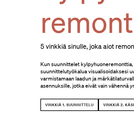
remont
5 vinkkiä sinulle, joka aiot rem
Kun suunnittelet kylpyhuoneremonttia, 
suunnittelutyökalua visualisoidaksesi u
varmistamaan laadun ja märkätilaturvall
asennuksille, jotka eivät vain vähennä 
VINKKIÄ 1. SUUNNITTELU
VINKKIÄ 2. KÄS