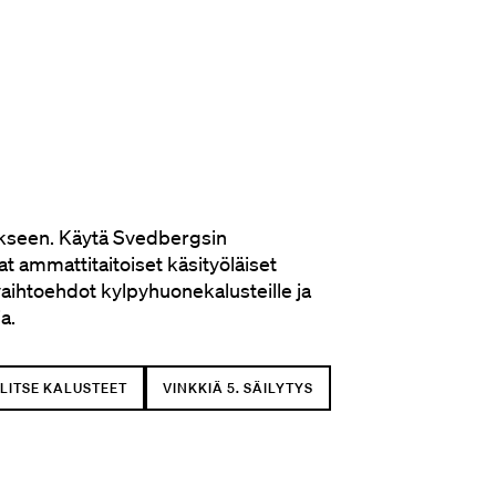
tykseen. Käytä Svedbergsin
t ammattitaitoiset käsityöläiset
vaihtoehdot kylpyhuonekalusteille ja
a.
ALITSE KALUSTEET
VINKKIÄ 5. SÄILYTYS