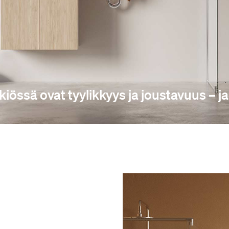
iössä ovat tyylikkyys ja joustavuus – ja