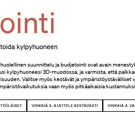
ointi
ontoida kylpyhuoneen
huolellinen suunnittelu ja budjetointi ovat avain menes
usi kylpyhuoneesi 3D-muodossa, ja varmista, että palkkaa
isuuden. Valitse myös kestävät ja ympäristöystävälliset 
ympäristövaikutuksia vaan myös pitkäaikaisia kustannuksi
ITYÖLÄISET
VINKKIÄ 3. AJATTELE KESTÄVÄSTI
VINKKIÄ 4. V