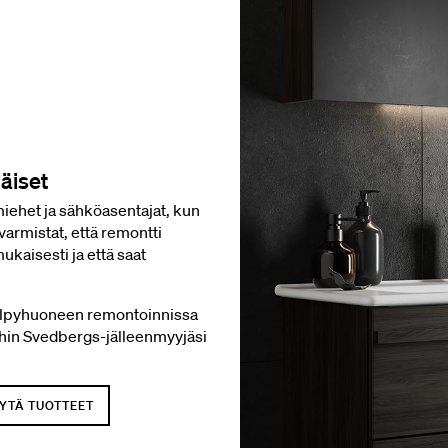
läiset
iehet ja sähköasentajat, kun
varmistat, että remontti
kaisesti ja että saat
kylpyhuoneen remontoinnissa
ähin Svedbergs-jälleenmyyjäsi
YTÄ TUOTTEET