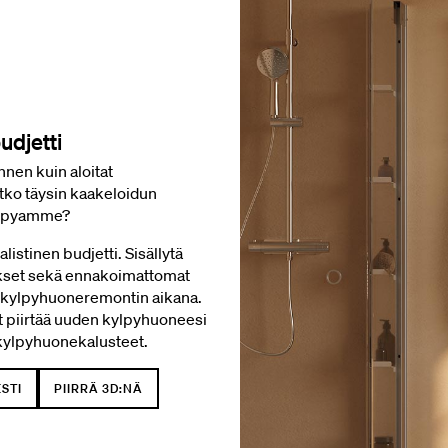
budjetti
nnen kuin aloitat
tko täysin kaakeloidun
kylpyamme?
listinen budjetti. Sisällytä
ukset sekä ennakoimattomat
iin kylpyhuoneremontin aikana.
t piirtää uuden kylpyhuoneesi
 kylpyhuonekalusteet.
STI
PIIRRÄ 3D:NÄ