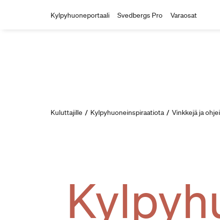
Kylpyhuoneportaali
Svedbergs Pro
Varaosat
Kuluttajille
/
Kylpyhuoneinspiraatiota
/
Vinkkejä ja ohje
Kylpyh