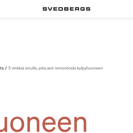
ita
/
5 vinkkiä sinulle, joka aiot remontoida kylpyhuoneen
uoneen