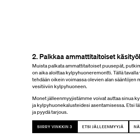
2. Palkkaa ammattitaitoiset käsityö
Muista palkata ammattitaitoiset puusepät, putkim
on aika aloittaa kylpyhuoneremontti. Tällä tavalla 
tehdään oikein voimassa olevien alan sääntöjen mu
vesitiiviin kylpyhuoneen.
Monet jälleenmyyjistämme voivat auttaa sinua 
ja kylpyhuonekalusteidesi asentamisessa. Etsi l
ja pyydä tarjous.
SIIRRY VINKKIN 3
ETSI JÄLLEENMYYJÄ
NÄ