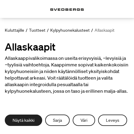
Kuluttajille
/
Tuotteet
/
Kylpyhuonekalusteet
/
Allaskaapit
Allaskaapit
Allaskaappivalikoimassa on useita erisyvyisiä, ‑levyisiä ja
‑tyylisiä vaihtoehtoja. Kaappimme sopivat kaikenkokoisiin
kylpyhuoneisiin ja niiden käytännölliset yksityiskohdat
helpottavat arkeasi. Voit räätälöidä tuotteen ja valita
allaskaapin integroidulla pesualtaalla tai
kylpyhuonekalusteen, jossa on taso ja erillinen malja-allas.
Näytä kaikki
Sarja
Väri
Leveys