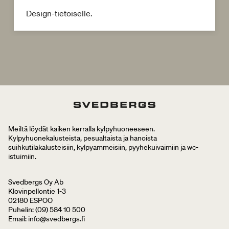
Design-tietoiselle.
Meiltä löydät kaiken kerralla kylpyhuoneeseen.
Kylpyhuonekalusteista, pesualtaista ja hanoista
suihkutilakalusteisiin, kylpyammeisiin, pyyhekuivaimiin ja wc-
istuimiin.
Svedbergs Oy Ab
Klovinpellontie 1-3
02180 ESPOO
Puhelin: (09) 584 10 500
Email: info@svedbergs.fi