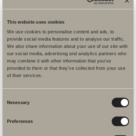
Poem -allaskaappi 120x45 4 laatikkoa
Ilme on pohjoismaisen luonnonläheinen ja maanläheisen tumma.
Syvyys: 45. Leveys: 120.
This website uses cookies
We use cookies to personalise content and ads, to
Alkaen 2 925 €
provide social media features and to analyse our traffic.
We also share information about your use of our site with
Saatavilla useita vaihtoehtoja
our social media, advertising and analytics partners who
may combine it with other information that you’ve
provided to them or that they’ve collected from your use
SIIRRY TUOTTEESEEN
of their services.
Poem -allaskaappi 160x45 4 laatikkoa
Consent
Necessary
Selection
Ilme on pohjoismaisen luonnonläheinen ja maanläheisen tumma.
Syvyys: 45. Leveys: 160.
Preferences
Alkaen 3 038 €