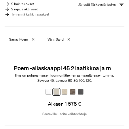
9 hakutulokset
Järjestä
Tärkeysjärjestys
2 rajaus aktiiviset
Tyhjennä kaikki rajaukset
Sarja:
Poem
Väri:
Sand
Poem -allaskaappi 45 2 laatikkoa ja malja-allas
Ilme on pohjoismaisen luonnonläheinen ja maanläheisen tumma.
Syvyys: 45. Leveys: 60, 80, 100, 120.
Alkaen 1 578 €
Saatavilla useita vaihtoehtoja