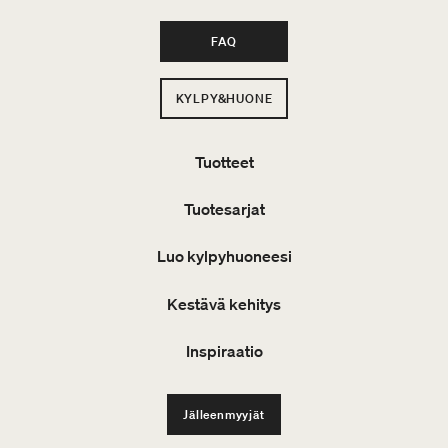
FAQ
KYLPY&HUONE
Tuotteet
Tuotesarjat
Luo kylpyhuoneesi
Kestävä kehitys
Inspiraatio
Jälleenmyyjät